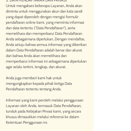
3. DATA PENDAFTARAN DAN PRIVASI
Untuk mengakses beberapa Layanan, Anda akan
diminta untuk menggunakan akun dan kata sandi
yang dapat diperoleh dengan mengisi formulir
pendaftaran online kami, yang meminta informasi
dan data tertentu ("Data Pendaftaran"), serta
memelihara dan memperbarui Data Pendaftaran
Anda sebagaimana diperlukan, Dengan mendaftar,
Anda setuju bahwa semua informasi yang diberikan
dalam Data Pendaftaran adalah benar dan akurat
dan bahwa Anda akan memelihara dan
memperbarui informasi ini sebagaimana diperlukan
agar selalu terkini, lengkap, dan akurat.
Anda juga memberi kami hak untuk
mengungkapkan kepada pihak ketiga Data
Pendaftaran tertentu tentang Anda.
Informasi yang kami peroleh melalui penggunaan
Layanan oleh Anda, termasuk Data Pendaftaran,
tunduk pada Kebijakan Privasi kami, yang secara
khusus dimasukkan melalui referensi ke dalam
Ketentuan Penggunaan ini.