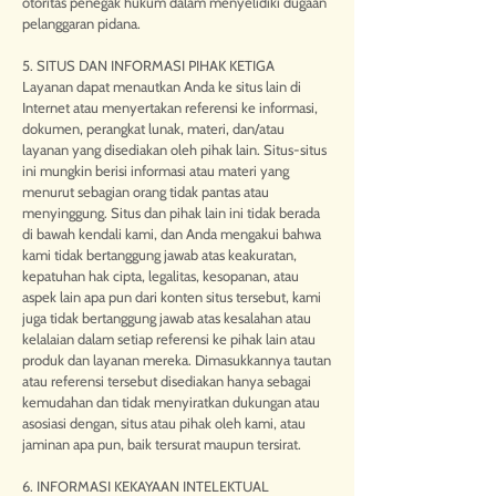
otoritas penegak hukum dalam menyelidiki dugaan
pelanggaran pidana.
5. SITUS DAN INFORMASI PIHAK KETIGA
Layanan dapat menautkan Anda ke situs lain di
Internet atau menyertakan referensi ke informasi,
dokumen, perangkat lunak, materi, dan/atau
layanan yang disediakan oleh pihak lain. Situs-situs
ini mungkin berisi informasi atau materi yang
menurut sebagian orang tidak pantas atau
menyinggung. Situs dan pihak lain ini tidak berada
di bawah kendali kami, dan Anda mengakui bahwa
kami tidak bertanggung jawab atas keakuratan,
kepatuhan hak cipta, legalitas, kesopanan, atau
aspek lain apa pun dari konten situs tersebut, kami
juga tidak bertanggung jawab atas kesalahan atau
kelalaian dalam setiap referensi ke pihak lain atau
produk dan layanan mereka. Dimasukkannya tautan
atau referensi tersebut disediakan hanya sebagai
kemudahan dan tidak menyiratkan dukungan atau
asosiasi dengan, situs atau pihak oleh kami, atau
jaminan apa pun, baik tersurat maupun tersirat.
6. INFORMASI KEKAYAAN INTELEKTUAL