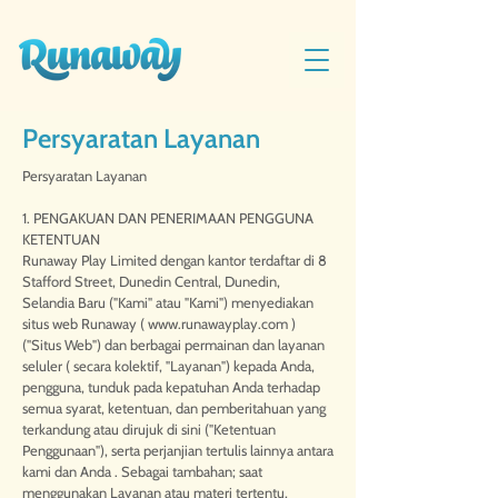
Persyaratan Layanan​
Persyaratan Layanan
1. PENGAKUAN DAN PENERIMAAN PENGGUNA
KETENTUAN
Runaway Play Limited dengan kantor terdaftar di 8
Stafford Street, Dunedin Central, Dunedin,
Selandia Baru ("Kami" atau "Kami") menyediakan
situs web Runaway (
www.runawayplay.com
)
("Situs Web") dan berbagai permainan dan layanan
seluler ( secara kolektif, "Layanan") kepada Anda,
pengguna, tunduk pada kepatuhan Anda terhadap
semua syarat, ketentuan, dan pemberitahuan yang
terkandung atau dirujuk di sini ("Ketentuan
Penggunaan"), serta perjanjian tertulis lainnya antara
kami dan Anda . Sebagai tambahan; saat
menggunakan Layanan atau materi tertentu,