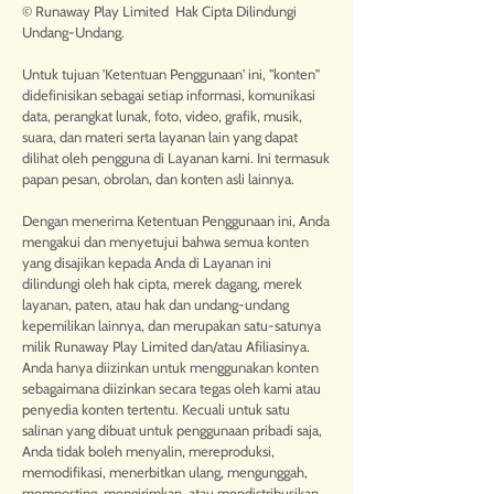
© Runaway Play Limited Hak Cipta Dilindungi
Undang-Undang.
Untuk tujuan 'Ketentuan Penggunaan' ini, "konten"
didefinisikan sebagai setiap informasi, komunikasi
data, perangkat lunak, foto, video, grafik, musik,
suara, dan materi serta layanan lain yang dapat
dilihat oleh pengguna di Layanan kami. Ini termasuk
papan pesan, obrolan, dan konten asli lainnya.
Dengan menerima Ketentuan Penggunaan ini, Anda
mengakui dan menyetujui bahwa semua konten
yang disajikan kepada Anda di Layanan ini
dilindungi oleh hak cipta, merek dagang, merek
layanan, paten, atau hak dan undang-undang
kepemilikan lainnya, dan merupakan satu-satunya
milik Runaway Play Limited dan/atau Afiliasinya.
Anda hanya diizinkan untuk menggunakan konten
sebagaimana diizinkan secara tegas oleh kami atau
penyedia konten tertentu. Kecuali untuk satu
salinan yang dibuat untuk penggunaan pribadi saja,
Anda tidak boleh menyalin, mereproduksi,
memodifikasi, menerbitkan ulang, mengunggah,
memposting, mengirimkan, atau mendistribusikan