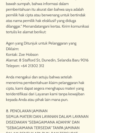
bawah sumpah, bahwa informasi dalam
pemberitahuan itu akurat dan bahwa saya adalah
pemilik hak cipta atau berwenang untuk bertindak
atas nama pemilik hak eksklusif yang diduga
dilanggar." Menandatangani kertas. Kirim komunikasi
tertulis ke alamat berikut:
Agen yang Ditunjuk untuk Pelanggaran yang
Diklaim:
Kontak: Zoe Hobson
Alamat: 8 Stafford St, Dunedin, Selandia Baru 9016
Telepon:
+64 21302 312
Anda mengakui dan setuju bahwa setelah
menerima pemberitahuan klaim pelanggaran hak
cipta, kami dapat segera menghapus materi yang
teridentifikasi dari Layanan kami tanpa kewajiban
kepada Anda atau pihak lain mana pun.
8. PENOLAKAN JAMINAN
SEMUA MATERI DAN LAYANAN DALAM LAYANAN
DISEDIAKAN "SEBAGAIMANA ADANYA" DAN
"SEBAGAIMANA TERSEDIA" TANPA JAMINAN