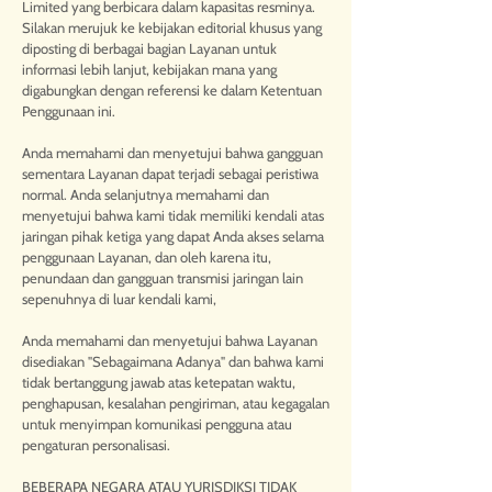
Limited yang berbicara dalam kapasitas resminya.
Silakan merujuk ke kebijakan editorial khusus yang
diposting di berbagai bagian Layanan untuk
informasi lebih lanjut, kebijakan mana yang
digabungkan dengan referensi ke dalam Ketentuan
Penggunaan ini.
Anda memahami dan menyetujui bahwa gangguan
sementara Layanan dapat terjadi sebagai peristiwa
normal. Anda selanjutnya memahami dan
menyetujui bahwa kami tidak memiliki kendali atas
jaringan pihak ketiga yang dapat Anda akses selama
penggunaan Layanan, dan oleh karena itu,
penundaan dan gangguan transmisi jaringan lain
sepenuhnya di luar kendali kami,
Anda memahami dan menyetujui bahwa Layanan
disediakan "Sebagaimana Adanya" dan bahwa kami
tidak bertanggung jawab atas ketepatan waktu,
penghapusan, kesalahan pengiriman, atau kegagalan
untuk menyimpan komunikasi pengguna atau
pengaturan personalisasi.
BEBERAPA NEGARA ATAU YURISDIKSI TIDAK