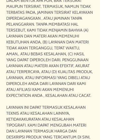
DALAM BENTUK APA PUN, BAIK TERSURAT
MAUPUN TERSIRAT, TERMASUK, NAMUN TIDAK
TERBATAS PADA, JAMINAN TERSIRAT KELAYAKAN
DIPERDAGANGKAN , ATAU JAMINAN TANPA
PELANGGARAN. TANPA MEMBATASI HAL
TERSEBUT, KAMI TIDAK MENJAMIN BAHWA (A)
LAYANAN DAN MATERI AKAN MEMENUHI
KEBUTUHAN ANDA, (B) LAYANAN DAN MATERI
TIDAK AKAN TERGANGGU, TEPAT WAKTU,
AMAN,. ATAU BEBAS KESALAHAN, (C) HASIL
YANG DAPAT DIPEROLEH DARI. PENGGUNAAN
LAYANAN ATAU MATERI AKAN EFEKTIF, AKURAT
ATAU TERPERCAYA, ATAU (D) KUALITAS PRODUK,
LAYANAN, ATAU INFORMASI YANG DIBELI ATAU
DIPEROLEH ANDA DARI LAYANAN DARI KAMI
ATAU AFILIASI KAMI AKAN MEMENUHI
EXPECTATION ANDA , KESALAHAN ATAU CACAT.
LAYANAN INI DAPAT TERMASUK KESALAHAN
TEKNIS ATAU KESALAHAN LAINNYA,
KETIDAKAKURATAN ATAU KESALAHAN
TIPOGRAFI. KAMI DAPAT MENGUBAH MATERI
DAN LAYANAN TERMASUK HARGA DAN
DESKRIPSI PRODUK YANG TERCANTUM DI SINI,