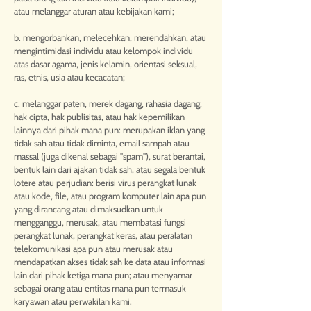
atau melanggar aturan atau kebijakan kami;
b. mengorbankan, melecehkan, merendahkan, atau
mengintimidasi individu atau kelompok individu
atas dasar agama, jenis kelamin, orientasi seksual,
ras, etnis, usia atau kecacatan;
c. melanggar paten, merek dagang, rahasia dagang,
hak cipta, hak publisitas, atau hak kepemilikan
lainnya dari pihak mana pun: merupakan iklan yang
tidak sah atau tidak diminta, email sampah atau
massal (juga dikenal sebagai "spam"), surat berantai,
bentuk lain dari ajakan tidak sah, atau segala bentuk
lotere atau perjudian: berisi virus perangkat lunak
atau kode, file, atau program komputer lain apa pun
yang dirancang atau dimaksudkan untuk
mengganggu, merusak, atau membatasi fungsi
perangkat lunak, perangkat keras, atau peralatan
telekomunikasi apa pun atau merusak atau
mendapatkan akses tidak sah ke data atau informasi
lain dari pihak ketiga mana pun; atau menyamar
sebagai orang atau entitas mana pun termasuk
karyawan atau perwakilan kami.