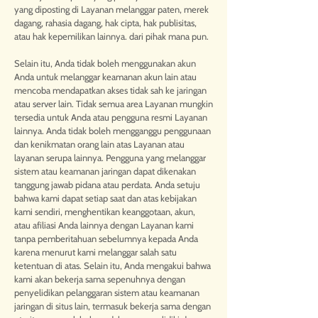
yang diposting di Layanan melanggar paten, merek
dagang, rahasia dagang, hak cipta, hak publisitas,
atau hak kepemilikan lainnya. dari pihak mana pun.
Selain itu, Anda tidak boleh menggunakan akun
Anda untuk melanggar keamanan akun lain atau
mencoba mendapatkan akses tidak sah ke jaringan
atau server lain. Tidak semua area Layanan mungkin
tersedia untuk Anda atau pengguna resmi Layanan
lainnya. Anda tidak boleh mengganggu penggunaan
dan kenikmatan orang lain atas Layanan atau
layanan serupa lainnya. Pengguna yang melanggar
sistem atau keamanan jaringan dapat dikenakan
tanggung jawab pidana atau perdata. Anda setuju
bahwa kami dapat setiap saat dan atas kebijakan
kami sendiri, menghentikan keanggotaan, akun,
atau afiliasi Anda lainnya dengan Layanan kami
tanpa pemberitahuan sebelumnya kepada Anda
karena menurut kami melanggar salah satu
ketentuan di atas. Selain itu, Anda mengakui bahwa
kami akan bekerja sama sepenuhnya dengan
penyelidikan pelanggaran sistem atau keamanan
jaringan di situs lain, termasuk bekerja sama dengan