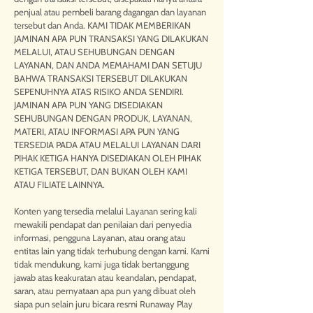
penjual atau pembeli barang dagangan dan layanan
tersebut dan Anda. KAMI TIDAK MEMBERIKAN
JAMINAN APA PUN TRANSAKSI YANG DILAKUKAN
MELALUI, ATAU SEHUBUNGAN DENGAN
LAYANAN, DAN ANDA MEMAHAMI DAN SETUJU
BAHWA TRANSAKSI TERSEBUT DILAKUKAN
SEPENUHNYA ATAS RISIKO ANDA SENDIRI.
JAMINAN APA PUN YANG DISEDIAKAN
SEHUBUNGAN DENGAN PRODUK, LAYANAN,
MATERI, ATAU INFORMASI APA PUN YANG
TERSEDIA PADA ATAU MELALUI LAYANAN DARI
PIHAK KETIGA HANYA DISEDIAKAN OLEH PIHAK
KETIGA TERSEBUT, DAN BUKAN OLEH KAMI
ATAU FILIATE LAINNYA.
Konten yang tersedia melalui Layanan sering kali
mewakili pendapat dan penilaian dari penyedia
informasi, pengguna Layanan, atau orang atau
entitas lain yang tidak terhubung dengan kami. Kami
tidak mendukung, kami juga tidak bertanggung
jawab atas keakuratan atau keandalan, pendapat,
saran, atau pernyataan apa pun yang dibuat oleh
siapa pun selain juru bicara resmi Runaway Play