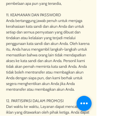
pembelaan apa pun yang tersedia,
11. KEAMANAN DAN PASSWORD
Anda bertanggung jawab penuh untuk menjaga
kerahasiaan kata sandi dan akun Anda dan untuk
setiap dan semua pernyataan yang dibuat dan
tindakan atau kelalaian yang terjadi melalui
penggunaan kata sandi dan akun Anda. Oleh karena
itu, Anda harus mengambil langkah-langkah untuk
memastikan bahwa orang lain tidak mendapatkan
akses ke kata sandi dan akun Anda. Personil kami
tidak akan pernah meminta kata sandi Anda. Anda
tidak boleh mentransfer atau membagikan akun
Anda dengan siapa pun, dan kami berhak untuk
segera menghentikan akun Anda jika Anda
mentransfer atau membagikan akun Anda.
12. PARTISIPASI DALAM PROMOSI
Dari waktu ke waktu, Layanan dapat mencakup
iklan yang ditawarkan oleh pihak ketiga. Anda dapat
mengadakan korespondensi dengan atau
berpartisipasi dalam promosi pengiklan yang
menampilkan produk mereka di Layanan. Setiap