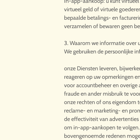
In-app-aankoop: u kunt virtuee
virtueel geld of virtuele goede
bepaalde betalings- en facturer
verzamelen of bewaren geen bet
3. Waarom we informatie over 
We gebruiken de persoonlijke i
onze Diensten leveren, bijwerk
reageren op uw opmerkingen e
voor accountbeheer en overige 
fraude en ander misbruik te vo
onze rechten of ons eigendom 
reclame- en marketing- en promo
de effectiviteit van advertenties
om in-app-aankopen te volgen. U
bovengenoemde redenen mogen g