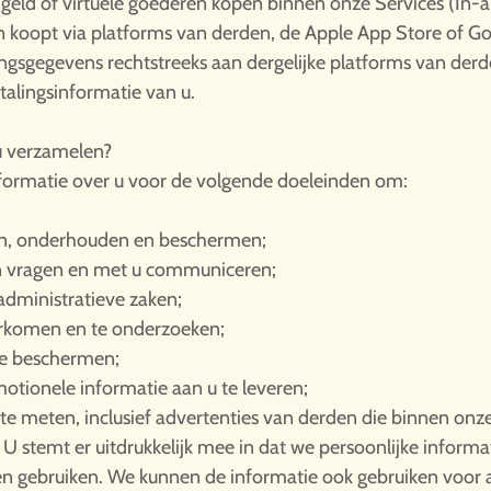
l geld of virtuele goederen kopen binnen onze Services (In
ren koopt via platforms van derden, de Apple App Store of G
ingsgegevens rechtstreeks aan dergelijke platforms van derd
alingsinformatie van u.
u verzamelen?
nformatie over u voor de volgende doeleinden om:
en, onderhouden en beschermen;
n vragen en met u communiceren;
administratieve zaken;
orkomen en te onderzoeken;
te beschermen;
tionele informatie aan u te leveren;
 te meten, inclusief advertenties van derden die binnen onze
 stemt er uitdrukkelijk mee in dat we persoonlijke informa
ebruiken. We kunnen de informatie ook gebruiken voor a