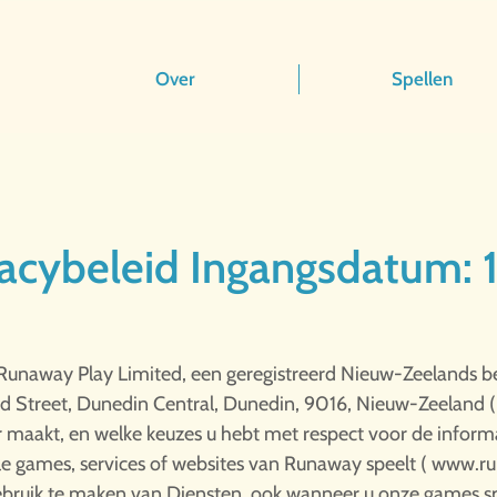
Over
Spellen
acybeleid Ingangsdatum: 
oe Runaway Play Limited, een geregistreerd Nieuw-Zeeland
ord Street, Dunedin Central, Dunedin, 9016, Nieuw-Zeeland 
 maakt, en welke keuzes u hebt met respect voor de informat
e games, services of websites van Runaway speelt (
www.ru
ebruik te maken van Diensten, ook wanneer u onze games spe