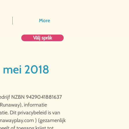
More
Välj språk
1 mei 2018
s bedrijf NZBN 9429041881637
(Runaway), informatie
ie. Dit privacybeleid is van
nawayplay.com
) (gezamenlijk
elt of toegang krijgt tot