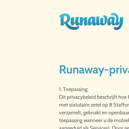
Runaway-priv
1. Toepassing:
Dit privacybeleid beschrijft h
met statutaire zetel op 8 Staff
verzamelt, gebruikt en openbaar
toepassing wanneer u de mobiel
aangeduid als Services). Door g