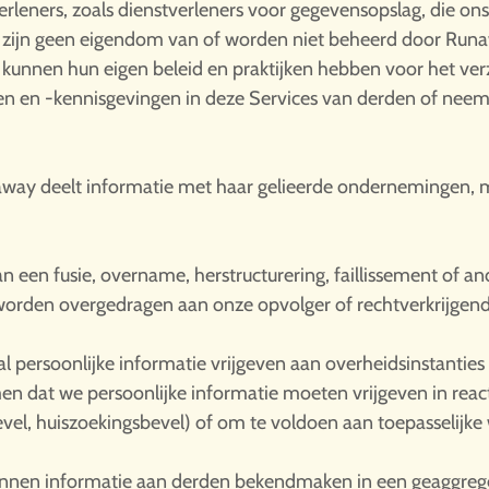
erleners, zoals dienstverleners voor gegevensopslag, die ons 
n zijn geen eigendom van of worden niet beheerd door Run
 kunnen hun eigen beleid en praktijken hebben voor het ve
gen en -kennisgevingen in deze Services van derden of nee
way deelt informatie met haar gelieerde ondernemingen,
an een fusie, overname, herstructurering, faillissement of an
t worden overgedragen aan onze opvolger of rechtverkrijgend
l persoonlijke informatie vrijgeven aan overheidsinstantie
 dat we persoonlijke informatie moeten vrijgeven in react
evel, huiszoekingsbevel) of om te voldoen aan toepasselijke 
nnen informatie aan derden bekendmaken in een geaggreg