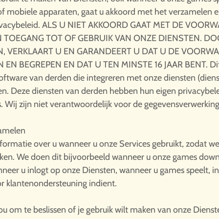
 of mobiele apparaten, gaat u akkoord met het verzamelen 
Privacybeleid. ALS U NIET AKKOORD GAAT MET DE VOO
EN TOEGANG TOT OF GEBRUIK VAN ONZE DIENSTEN. D
N, VERKLAART U EN GARANDEERT U DAT U DE VOORWA
N BEGREPEN EN DAT U TEN MINSTE 16 JAAR BENT. Dit pri
oftware van derden die integreren met onze diensten (dien
en. Deze diensten van derden hebben hun eigen privacybel
 Wij zijn niet verantwoordelijk voor de gegevensverwerkin
zamelen
ormatie over u wanneer u onze Services gebruikt, zodat we
iken. We doen dit bijvoorbeeld wanneer u onze games downl
 wanneer u inlogt op onze Diensten, wanneer u games speelt,
or klantenondersteuning indient.
ou om te beslissen of je gebruik wilt maken van onze Dienst