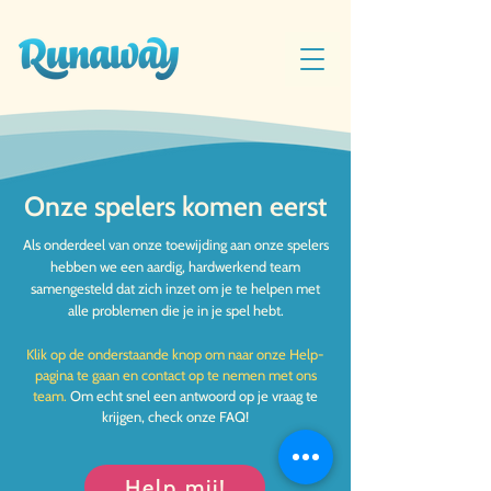
Onze spelers komen eerst
Als onderdeel van onze toewijding aan onze spelers
hebben we een aardig, hardwerkend team
samengesteld dat zich inzet om je te helpen met
alle problemen die je in je spel hebt.
Klik op de onderstaande knop om naar onze Help-
pagina te gaan en contact op te nemen met ons
team.
Om echt snel een antwoord op je vraag te
krijgen, check onze FAQ!
Help mij!