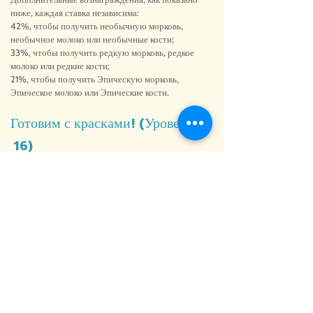
ниже, каждая ставка независима:
42%, чтобы получить необычную морковь,
необычное молоко или необычные кости;
33%, чтобы получить редкую морковь, редкое
молоко или редкие кости;
21%, чтобы получить Эпическую морковь,
Эпическое молоко или Эпические кости.
Готовим с красками! (Уровень
16)
Дополнительные вознаграждения, как показано
ниже, каждая ставка независима:
30%, чтобы получить говядину, курицу или
свинину;
45%, чтобы получить необычную морковь,
необычное молоко или необычные кости;
36%, чтобы получить редкую морковь, редкое
молоко или редкие кости;
24%, чтобы получить Эпическую морковь,
Эпическое молоко или Эпические кости.