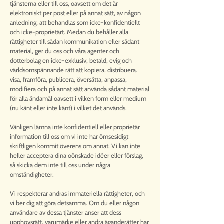
tjänsterna eller till oss, oavsett om det är
elektroniskt per post eller på annat sätt, av någon
anledning, att behandlas som icke-konfidentiellt
och icke-proprietärt. Medan du behåller alla
rättigheter till sådan kommunikation eller sådant
material, ger du oss och våra agenter och
dotterbolag en icke-exklusiv, betald, evig och
världsomspännande rätt att kopiera, distribuera.
visa, framföra, publicera, översätta, anpassa,
modifiera och på annat sätt använda sådant material
för alla ändamål oavsett i vilken form eller medium
(nu känt eller inte känt) i vilket det används.
Vänligen lämna inte konfidentiell eller proprietär
information till oss om vi inte har ömsesidigt
skriftligen kommit överens om annat. Vi kan inte
heller acceptera dina oönskade idéer eller förslag,
så skicka dem inte till oss under några
omständigheter.
Vi respekterar andras immateriella rättigheter, och
vi ber dig att göra detsamma. Om du eller någon
användare av dessa tjänster anser att dess
upphovsrätt, varumärke eller andra äganderätter har