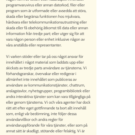
programvaruvirus eller annan datorkod, filer eller
program som är utformade eller avsedda att störa,
skada eller begränsa funktionen hos mjukvara,
hårdvara eller telekommunikationsutrustning eller
skada eller få obehörig åtkomst till data eller annan
information från tredje part; eller utger sig för att
vara någon person eller enhet inklusive någon av
våra anställda eller representanter.
Vi varken stöder eller tar på oss något ansvar för
innehållet i något material som laddats upp eller
skickats av tredje parts användare av tjänsterna. Vi
förhandsgranskar, övervakar eller redigerar i
allmänhet inte innehållet som publiceras av
användare av kommunikationstjänster, chattrum,
anslagstavlor, nyhetsgrupper, programbibliotek eller
andra interaktiva tjänster som kan vara tillgängliga på
eller genom tjänsterna. Vi och våra agenter har dock
rätt att efter eget gottfinnande ta bort allt innehåll
som, enligt vår bedömning, inte följer dessa
användarvillkor och andra regler för
användaruppförande för våra tjänster, eller som på
annat sätt är skadligt, stötande eller felaktig. Vi är