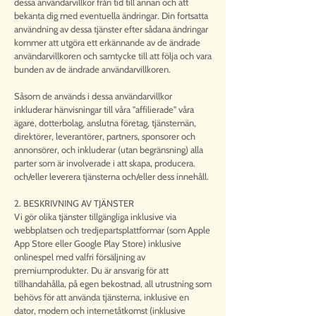
dessa användarvillkor från tid till annan och att
bekanta dig med eventuella ändringar. Din fortsatta
användning av dessa tjänster efter sådana ändringar
kommer att utgöra ett erkännande av de ändrade
användarvillkoren och samtycke till att följa och vara
bunden av de ändrade användarvillkoren.
Såsom de används i dessa användarvillkor
inkluderar hänvisningar till våra "affilierade" våra
ägare, dotterbolag, anslutna företag, tjänstemän,
direktörer, leverantörer, partners, sponsorer och
annonsörer, och inkluderar (utan begränsning) alla
parter som är involverade i att skapa, producera.
och/eller leverera tjänsterna och/eller dess innehåll.
2. BESKRIVNING AV TJÄNSTER
Vi gör olika tjänster tillgängliga inklusive via
webbplatsen och tredjepartsplattformar (som Apple
App Store eller Google Play Store) inklusive
onlinespel med valfri försäljning av
premiumprodukter. Du är ansvarig för att
tillhandahålla, på egen bekostnad, all utrustning som
behövs för att använda tjänsterna, inklusive en
dator, modem och internetåtkomst (inklusive