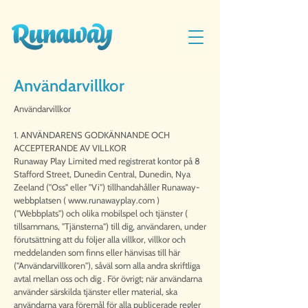
Användarvillkor​
Användarvillkor
1. ANVÄNDARENS GODKÄNNANDE OCH
ACCEPTERANDE AV VILLKOR
Runaway Play Limited med registrerat kontor på 8
Stafford Street, Dunedin Central, Dunedin, Nya
Zeeland ("Oss" eller "Vi") tillhandahåller Runaway-
webbplatsen (
www.runawayplay.com
)
("Webbplats") och olika mobilspel och tjänster (
tillsammans, "Tjänsterna") till dig, användaren, under
förutsättning att du följer alla villkor, villkor och
meddelanden som finns eller hänvisas till här
("Användarvillkoren"), såväl som alla andra skriftliga
avtal mellan oss och dig . För övrigt; när användarna
använder särskilda tjänster eller material, ska
användarna vara föremål för alla publicerade regler