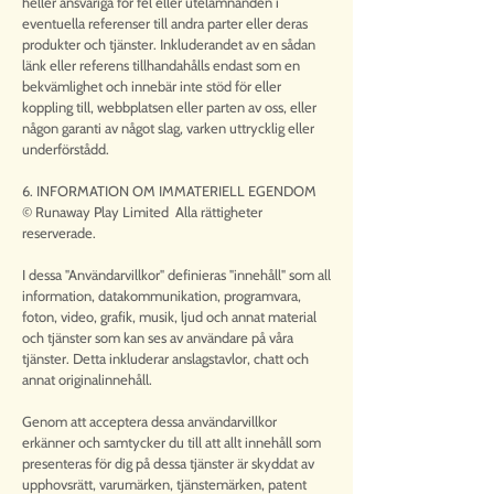
heller ansvariga för fel eller utelämnanden i
eventuella referenser till andra parter eller deras
produkter och tjänster. Inkluderandet av en sådan
länk eller referens tillhandahålls endast som en
bekvämlighet och innebär inte stöd för eller
koppling till, webbplatsen eller parten av oss, eller
någon garanti av något slag, varken uttrycklig eller
underförstådd.
6. INFORMATION OM IMMATERIELL EGENDOM
© Runaway Play Limited Alla rättigheter
reserverade.
I dessa "Användarvillkor" definieras "innehåll" som all
information, datakommunikation, programvara,
foton, video, grafik, musik, ljud och annat material
och tjänster som kan ses av användare på våra
tjänster. Detta inkluderar anslagstavlor, chatt och
annat originalinnehåll.
Genom att acceptera dessa användarvillkor
erkänner och samtycker du till att allt innehåll som
presenteras för dig på dessa tjänster är skyddat av
upphovsrätt, varumärken, tjänstemärken, patent