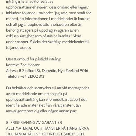
intrång inte är auktoriserat av
upphovsrättsinnehavaren, dess ombud eller lagen."
Inkludera följande uttalande: "Jag svär, med straff för
mened, att informationen i meddelandet är korrekt
och att jag är upphovsrättsinnehavaren eller är
behörig att agera på uppdrag av ägaren av en
exklusiv rättighet som påstås ha kränkts." Skriv
under papper. Skicka det skriftliga meddelandet till
följande adress:
Utsett ombud för påstådd intrång:
Kontakt: Zoe Hobson
Adress: 8 Stafford St, Dunedin, Nya Zeeland 9016
Telefon:
+64 21302 312
Du bekräftar och samtycker till att vid mottagandet
av ett meddelande om ett anspråk på
upphovsrättsintrång kan vi omedelbart ta bort det
identifierade materialet från våra tjänster utan
ansvar gentemot dig eller någon annan part
8. FRISKRIVNING AV GARANTIER
ALLT MATERIAL OCH TJÄNSTER PÅ TJÄNSTERNA
TILLHANDAHÅLLS "I BEFINTLIGT SKICK" OCH