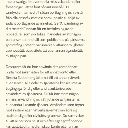
inte ansvariga för eventuella misslyckanden eller
förseningar i att ta bort sådant innehåll. Du
samtycker härmed till sådan borttagning och avstår
från alla anspråk mot oss som uppstår till följd av
sådant borttagande av innehåll. Se "Användning av
ditt material" nedan för en beskrivning av de
procedurer som ska följas i händelse av att någon
part anser att innehåll som publicerats på tjänsterna
gör intrång i patent, varumärken, affärshemligheter,
upphovsrätt, publicitetsrätt eller annan äganderätt.
av någon part.
Dessutom får du inte använda ditt konto för att
bryta mot säkerheten för ett annat konto eller
försöka få obehörig åtkomst till ett annat nätverk
eller server. Alla delar av tjänsterna kanske inte är
tillgängliga för dig eller andra auktoriserade
användare av tjänsterna. Du får inte störa någon
annans användning och åtnjutande av tjänsterna
eller andra liknande tjänster. Användare som bryter
mot system eller nätverkssäkerhet kan ådra sig
straffrättsligt eller civilrättsligt ansvar. Du samtycker
till att vi när som helst och efter eget gottfinnande
kan avsluta ditt medlemskap, konto eller annan