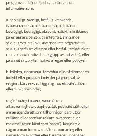
programvara, bilder, ljud, data eller annan
information som:
a. är olagligt, skadligt, hotfullt, kränkande,
trakasserande, ärekränkande, ärekränkande,
bedrägligt, bedrägligt, obscent, hatiskt, inkräktande
på en annans personliga integritet, slingrande,
sexuellt explicit (inklusive men inte begränsat till
sexuellt språk av våldsam eller hotfull karaktär riktat
mot en annan individ eller grupp av individer), eller
på annat sätt bryter mot våra regler eller policyer;
b. kränker, trakasserar, förnedrar eller skrämmer en
individ eller grupp av individer på grundval av
religion, kön, sexuell läggning, ras, etnicitet, ålder
eller funktionshinder;
c. gör intrång i patent, varumärken,
affärshemligheter, upphovsrätt, publicitetsrätt eller
annan äganderätt som tillhör någon part: utgör
otillåten eller oönskad reklam, skräppost eller
massmail (även känd som "spam"), kedjebrev,
någon annan form av otillåten uppmaning eller
någon form av lotteri eller hasardspel: innehåller