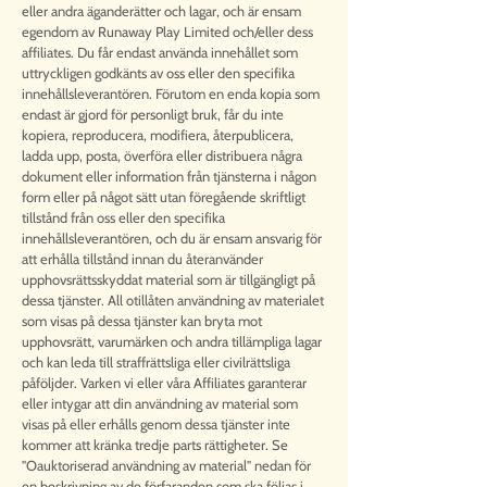
eller andra äganderätter och lagar, och är ensam
egendom av Runaway Play Limited och/eller dess
affiliates. Du får endast använda innehållet som
uttryckligen godkänts av oss eller den specifika
innehållsleverantören. Förutom en enda kopia som
endast är gjord för personligt bruk, får du inte
kopiera, reproducera, modifiera, återpublicera,
ladda upp, posta, överföra eller distribuera några
dokument eller information från tjänsterna i någon
form eller på något sätt utan föregående skriftligt
tillstånd från oss eller den specifika
innehållsleverantören, och du är ensam ansvarig för
att erhålla tillstånd innan du återanvänder
upphovsrättsskyddat material som är tillgängligt på
dessa tjänster. All otillåten användning av materialet
som visas på dessa tjänster kan bryta mot
upphovsrätt, varumärken och andra tillämpliga lagar
och kan leda till straffrättsliga eller civilrättsliga
påföljder. Varken vi eller våra Affiliates garanterar
eller intygar att din användning av material som
visas på eller erhålls genom dessa tjänster inte
kommer att kränka tredje parts rättigheter. Se
"Oauktoriserad användning av material" nedan för
en beskrivning av de förfaranden som ska följas i