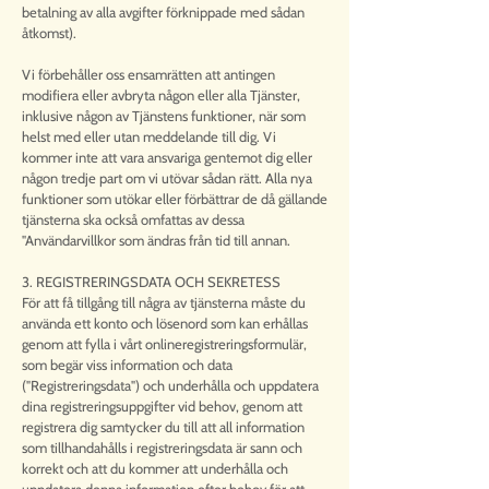
betalning av alla avgifter förknippade med sådan
åtkomst).
Vi förbehåller oss ensamrätten att antingen
modifiera eller avbryta någon eller alla Tjänster,
inklusive någon av Tjänstens funktioner, när som
helst med eller utan meddelande till dig. Vi
kommer inte att vara ansvariga gentemot dig eller
någon tredje part om vi utövar sådan rätt. Alla nya
funktioner som utökar eller förbättrar de då gällande
tjänsterna ska också omfattas av dessa
"Användarvillkor som ändras från tid till annan.
3. REGISTRERINGSDATA OCH SEKRETESS
För att få tillgång till några av tjänsterna måste du
använda ett konto och lösenord som kan erhållas
genom att fylla i vårt onlineregistreringsformulär,
som begär viss information och data
("Registreringsdata") och underhålla och uppdatera
dina registreringsuppgifter vid behov, genom att
registrera dig samtycker du till att all information
som tillhandahålls i registreringsdata är sann och
korrekt och att du kommer att underhålla och