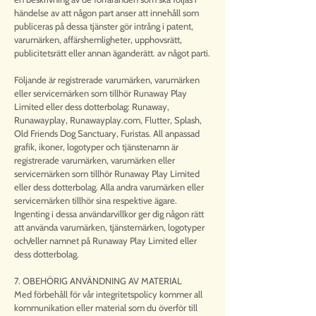
händelse av att någon part anser att innehåll som
publiceras på dessa tjänster gör intrång i patent,
varumärken, affärshemligheter, upphovsrätt,
publicitetsrätt eller annan äganderätt. av något parti.
Följande är registrerade varumärken, varumärken
eller servicemärken som tillhör Runaway Play
Limited eller dess dotterbolag: Runaway,
Runawayplay, Runawayplay.com, Flutter, Splash,
Old Friends Dog Sanctuary, Furistas. All anpassad
grafik, ikoner, logotyper och tjänstenamn är
registrerade varumärken, varumärken eller
servicemärken som tillhör Runaway Play Limited
eller dess dotterbolag. Alla andra varumärken eller
servicemärken tillhör sina respektive ägare.
Ingenting i dessa användarvillkor ger dig någon rätt
att använda varumärken, tjänstemärken, logotyper
och/eller namnet på Runaway Play Limited eller
dess dotterbolag.
7. OBEHÖRIG ANVÄNDNING AV MATERIAL
Med förbehåll för vår integritetspolicy kommer all
kommunikation eller material som du överför till