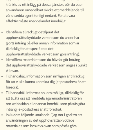
kränkts av ett inlägg på dessa tjänster, bör du eller
användaren omedelbart skicka ett meddelande till
vår utsedda agent (enligt nedan). För att vara
effektiv måste meddelandet innehålla:
Identifiera tillräckligt detaljerat det
upphovsrättsskyddade verket som du anser har
gjorts intrång på eller annan information som är
tillräcklig för att specificera det
upphovsrättsskyddade verket som görs intrång).
Identifiera materialet som du hävdar gör intrång i
det upphovsrättsskyddade verket som anges i punkt
#1 ovan.
Tillhandahåll information som rimligen är tillräcklig
för att vi ska kunna kontakta dig (e-postadress är att
föredra).
Tillhandahåll information, om möjligt, tillräcklig för
att tillåta oss att meddela ägaren/administratören
om webbsidan eller annat innehåll som påstås göra
intrång (e-postadress är att föredra).
Inkludera följande uttalande: "Jag tror i god tro att
användningen av det upphovsrättsskyddade
materialet som beskrivs ovan som påstås göra