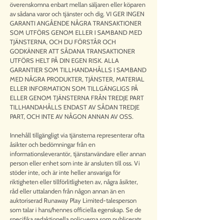
överenskomna enbart mellan säljaren eller köparen
av sådana varor och tjänster och dig. VI GER INGEN
GARANTI ANGÅENDE NÅGRA TRANSAKTIONER
SOM UTFÖRS GENOM ELLER I SAMBAND MED
TJÄNSTERNA, OCH DU FÖRSTÅR OCH
GODKÄNNER ATT SÅDANA TRANSAKTIONER
UTFÖRS HELT PÅ DIN EGEN RISK. ALLA
GARANTIER SOM TILLHANDAHÅLLS I SAMBAND
MED NÅGRA PRODUKTER, TJÄNSTER, MATERIAL
ELLER INFORMATION SOM TILLGÄNGLIGS PÅ
ELLER GENOM TJÄNSTERNA FRÅN TREDJE PART
TILLHANDAHÅLLS ENDAST AV SÅDAN TREDJE
PART, OCH INTE AV NÅGON ANNAN AV OSS.
Innehåll tillgängligt via tjänsterna representerar ofta
åsikter och bedömningar från en
informationsleverantör, tjänstanvändare eller annan
person eller enhet som inte är ansluten till oss. Vi
stöder inte, och är inte heller ansvariga för
riktigheten eller tillförlitligheten av, några åsikter,
råd eller uttalanden från någon annan än en
auktoriserad Runaway Play Limited-talesperson
som talar i hans/hennes officiella egenskap. Se de
specifika redaktionella policyerna som publicerats