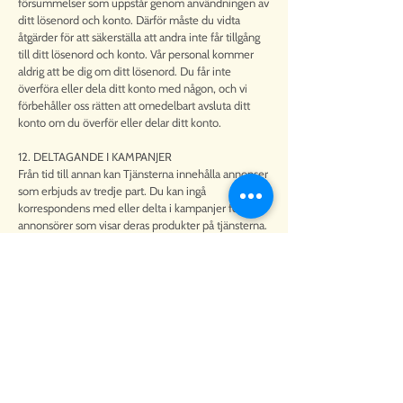
försummelser som uppstår genom användningen av
ditt lösenord och konto. Därför måste du vidta
åtgärder för att säkerställa att andra inte får tillgång
till ditt lösenord och konto. Vår personal kommer
aldrig att be dig om ditt lösenord. Du får inte
överföra eller dela ditt konto med någon, och vi
förbehåller oss rätten att omedelbart avsluta ditt
konto om du överför eller delar ditt konto.
12. DELTAGANDE I KAMPANJER
Från tid till annan kan Tjänsterna innehålla annonser
som erbjuds av tredje part. Du kan ingå
korrespondens med eller delta i kampanjer för
annonsörer som visar deras produkter på tjänsterna.
All sådan korrespondens eller marknadsföring,
inklusive leverans av och betalning för varor och
tjänster, och alla andra villkor, garantier eller
utfästelser i samband med sådan korrespondens
eller kampanjer, är enbart mellan dig och
annonsören. Vi tar inget ansvar, förpliktelser eller
ansvar för någon del av sådan korrespondens eller
marknadsföring.
13. E-POST-, MEDDELANDE-, BLOGG- OCH