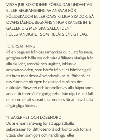
VISSA JURISDIKTIONER FÖRBJUDAR UNDANTAG
ELLER BEGRÄNSNING AV ANSVAR FÖR
FÖLJDSKADOR ELLER OAVSIKTLIGA SKADOR, SÅ
OVANSTÅENDE BEGRÄNSNINGAR KANSKE INTE
GÄLLER DIG MEN SKA GÄLLA I DEN
FULLSTÄNDIGHET SOM TILLÅTS ENLIGT LAG.
10. ERSÄTTNING
På en begäran från oss samtycker du till att försvara,
gottgöra och hålla oss och våra Affiliates ofarliga från
alla skulder, anspråk och utgifter, inklusive
advokatarvoden, som härrör från eller hänför sig till
ett brott mot dessa Användarvillkor. Vi förbehåller
oss rätten att på egen bekostnad ta på oss det
exklusiva försvaret och kontrollen av alla frågor som
annars är föremål för gottgörelse från dig, i vilket fall
du kommer att samarbeta med oss för att hävda alla
tillgängliga försvar,
11. SÄKERHET OCH LÖSENORD
Du är ensam ansvarig för att upprätthålla
sekretessen för ditt lösenord och konto och för alla
uttalanden som görs och handlingar eller