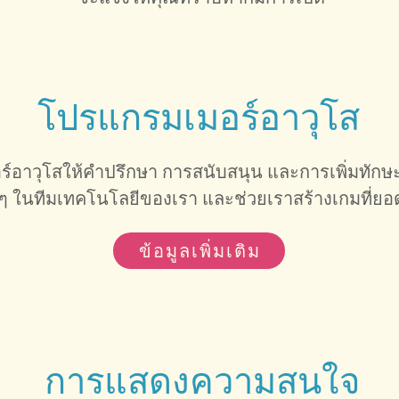
โปรแกรมเมอร์อาวุโส
์อาวุโสให้คำปรึกษา การสนับสนุน และการเพิ่มทักษะ
นๆ ในทีมเทคโนโลยีของเรา และช่วยเราสร้างเกมที่ยอดเ
ข้อมูลเพิ่มเติม
การแสดงความสนใจ