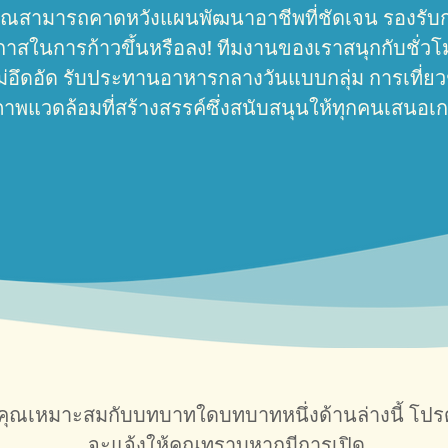
 คุณสามารถคาดหวังแผนพัฒนาอาชีพที่ชัดเจน รองรับ
าสในการก้าวขึ้นหรือลง! ทีมงานของเราสนุกกับชั่วโ
 ไม่อึดอัด รับประทานอาหารกลางวันแบบกลุ่ม การเที่
พแวดล้อมที่สร้างสรรค์ซึ่งสนับสนุนให้ทุกคนเสนอเ
คุณเหมาะสมกับบทบาทใดบทบาทหนึ่งด้านล่างนี้ โปร
จะแจ้งให้คุณทราบหากมีการเปิด