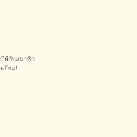
ให้กับสมาชิก
ยี่ยม!