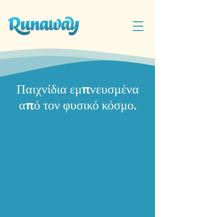
Παιχνίδια εμπνευσμένα
από τον φυσικό κόσμο.