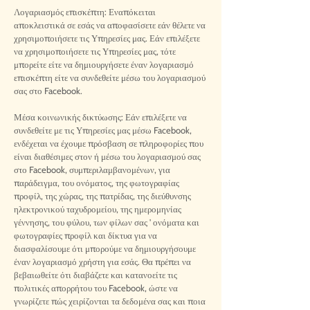
Λογαριασμός επισκέπτη: Εναπόκειται
αποκλειστικά σε εσάς να αποφασίσετε εάν θέλετε να
χρησιμοποιήσετε τις Υπηρεσίες μας. Εάν επιλέξετε
να χρησιμοποιήσετε τις Υπηρεσίες μας, τότε
μπορείτε είτε να δημιουργήσετε έναν λογαριασμό
επισκέπτη είτε να συνδεθείτε μέσω του λογαριασμού
σας στο Facebook.
Μέσα κοινωνικής δικτύωσης: Εάν επιλέξετε να
συνδεθείτε με τις Υπηρεσίες μας μέσω Facebook,
ενδέχεται να έχουμε πρόσβαση σε πληροφορίες που
είναι διαθέσιμες στον ή μέσω του λογαριασμού σας
στο Facebook, συμπεριλαμβανομένων, για
παράδειγμα, του ονόματος, της φωτογραφίας
προφίλ, της χώρας, της πατρίδας, της διεύθυνσης
ηλεκτρονικού ταχυδρομείου, της ημερομηνίας
γέννησης, του φύλου, των φίλων σας ' ονόματα και
φωτογραφίες προφίλ και δίκτυα για να
διασφαλίσουμε ότι μπορούμε να δημιουργήσουμε
έναν λογαριασμό χρήστη για εσάς. Θα πρέπει να
βεβαιωθείτε ότι διαβάζετε και κατανοείτε τις
πολιτικές απορρήτου του Facebook, ώστε να
γνωρίζετε πώς χειρίζονται τα δεδομένα σας και ποια