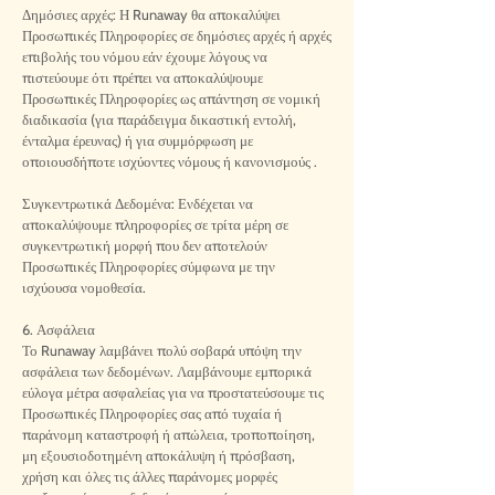
Δημόσιες αρχές: Η Runaway θα αποκαλύψει
Προσωπικές Πληροφορίες σε δημόσιες αρχές ή αρχές
επιβολής του νόμου εάν έχουμε λόγους να
πιστεύουμε ότι πρέπει να αποκαλύψουμε
Προσωπικές Πληροφορίες ως απάντηση σε νομική
διαδικασία (για παράδειγμα δικαστική εντολή,
ένταλμα έρευνας) ή για συμμόρφωση με
οποιουσδήποτε ισχύοντες νόμους ή κανονισμούς .
Συγκεντρωτικά Δεδομένα: Ενδέχεται να
αποκαλύψουμε πληροφορίες σε τρίτα μέρη σε
συγκεντρωτική μορφή που δεν αποτελούν
Προσωπικές Πληροφορίες σύμφωνα με την
ισχύουσα νομοθεσία.
6. Ασφάλεια
Το Runaway λαμβάνει πολύ σοβαρά υπόψη την
ασφάλεια των δεδομένων. Λαμβάνουμε εμπορικά
εύλογα μέτρα ασφαλείας για να προστατεύσουμε τις
Προσωπικές Πληροφορίες σας από τυχαία ή
παράνομη καταστροφή ή απώλεια, τροποποίηση,
μη εξουσιοδοτημένη αποκάλυψη ή πρόσβαση,
χρήση και όλες τις άλλες παράνομες μορφές