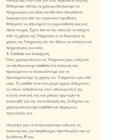
συλλέγουμε από εσάς για τους παραπάνω λόγους.
Μπορούμε επίσης να χρησιμοποιήσουμε τις
πληροφορίες για άλλο σκοπό που επιτρέπεται
διαφορετικά από την ισχύουσα νομοθεσία.
Μπορείτε να αποσύρετε τη συγκατάθεσή σας ανά
πάσα στιγμή. Έχετε πάντα την επιλογή να απέχετε
από τη χρήση της Υπηρεσίας ή να διακόψετε τη
χρήση της Υπηρεσίας εάν δεν θέλετε να συλλέγονται
πληροφορίες για εσάς.
4. Cookies και διαφήμιση
Όταν χρησιμοποιείτε τις Υπηρεσίες μας, ενδέχεται
να αποθηκεύουμε cookies στη συσκευή σας
προκειμένου να διευκολύνουμε και να
προσαρμόσουμε τη χρήση των Υπηρεσιών μας από
εσάς. Το cookie είναι ένα μικρό αρχείο δεδομένων,
το οποίο τοποθετείται στον υπολογιστή ή την
κινητή συσκευή σας και μπορεί αργότερα να
ανακτηθεί για την ταυτοποίησή σας. Ενδέχεται να
χρησιμοποιήσουμε cookies και παρόμοιες
τεχνολογίες για:
επιτρέψτε μας να αναγνωρίσουμε εσάς και τη
συσκευή σας, για παράδειγμα, προσδιορίζοντας τη
διεύθυνση IP σας.