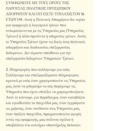
ΣΥΜΦΩΝΕΙΤΕ ΜΕ ΤΟΥΣ ΟΡΟΥΣ ΤΗΣ
ΠΑΡΟΥΣΑΣ ΠΟΛΙΤΙΚΗΣ ΠΡΟΣΩΠΙΚΟΥ
ΑΠΟΡΡΗΤΟΥ ΚΑΙ ΟΤΙ ΕΙΣΤΕ ΤΟΥΛΑΧΙΣΤΟΝ 16
ΕΤΩΝ ΟΦ. Αυτή η Πολιτική Απορρήτου δεν ισχύει
για εφαρμογές ή λογισμικό τρίτων που
ενσωματώνονται με τις Υπηρεσίες μας (Υπηρεσίες
Τρίτων) ή άλλα προϊόντα ή υπηρεσίες τρίτων. Αυτές
οι Υπηρεσίες Τρίτων έχουν τις δικές τους πολιτικές
απορρήτου και διαδικασίες επεξεργασίας
δεδομένων. Δεν είμαστε υπεύθυνοι για την
επεξεργασία δεδομένων Υπηρεσιών Τρίτων.
2. Πληροφορίες που συλλέγουμε για εσάς
Συλλέγουμε και επεξεργαζόμαστε πληροφορίες
σχετικά με εσάς όταν χρησιμοποιείτε τις Υπηρεσίες
μας, ώστε να μπορούμε να σας παρέχουμε τις
Υπηρεσίες που έχετε επιλέξει να χρησιμοποιήσετε.
Αυτό το κάνουμε, για παράδειγμα, όταν κατεβάζετε
και εγκαθιστάτε τα παιχνίδια μας, όταν εγγράφεστε
ως χρήστης, όταν συνδέεστε στις Υπηρεσίες μας,
όταν παίζετε παιχνίδια, πραγματοποιείτε αγορές
εντός της εφαρμογής, μας στέλνετε σχόλια ή
υποβάλλετε ένα εισιτήριο υποστήριξης πελατών.