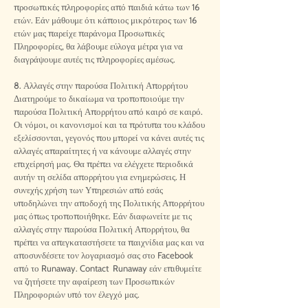
προσωπικές πληροφορίες από παιδιά κάτω των 16
ετών. Εάν μάθουμε ότι κάποιος μικρότερος των 16
ετών μας παρείχε παράνομα Προσωπικές
Πληροφορίες, θα λάβουμε εύλογα μέτρα για να
διαγράψουμε αυτές τις πληροφορίες αμέσως.
8. Αλλαγές στην παρούσα Πολιτική Απορρήτου
Διατηρούμε το δικαίωμα να τροποποιούμε την
παρούσα Πολιτική Απορρήτου από καιρό σε καιρό.
Οι νόμοι, οι κανονισμοί και τα πρότυπα του κλάδου
εξελίσσονται, γεγονός που μπορεί να κάνει αυτές τις
αλλαγές απαραίτητες ή να κάνουμε αλλαγές στην
επιχείρησή μας. Θα πρέπει να ελέγχετε περιοδικά
αυτήν τη σελίδα απορρήτου για ενημερώσεις. Η
συνεχής χρήση των Υπηρεσιών από εσάς
υποδηλώνει την αποδοχή της Πολιτικής Απορρήτου
μας όπως τροποποιήθηκε. Εάν διαφωνείτε με τις
αλλαγές στην παρούσα Πολιτική Απορρήτου, θα
πρέπει να απεγκαταστήσετε τα παιχνίδια μας και να
αποσυνδέσετε τον λογαριασμό σας στο Facebook
από το Runaway. Contact Runaway εάν επιθυμείτε
να ζητήσετε την αφαίρεση των Προσωπικών
Πληροφοριών υπό τον έλεγχό μας.