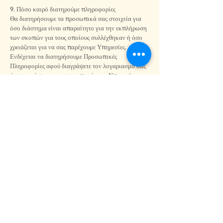
9. Πόσο καιρό διατηρούμε πληροφορίες
Θα διατηρήσουμε τα προσωπικά σας στοιχεία για
όσο διάστημα είναι απαραίτητο για την εκπλήρωση
των σκοπών για τους οποίους συλλέχθηκαν ή όσο
χρειάζεται για να σας παρέχουμε Υπηρεσίες.
Ενδέχεται να διατηρήσουμε Προσωπικές
Πληροφορίες αφού διαγράψετε τον λογαριασμό σας
ή σταματήσετε να χρησιμοποιείτε τις Υπηρεσίες μας,
εάν χρειαζόμαστε αυτές τις πληροφορίες για να
συμμορφωθούμε με τις νομικές μας υποχρεώσεις
(όπως οι φορολογικές μας υποχρεώσεις).
10. Διεθνής Μεταφορά Δεδομένων
Η Runaway μπορεί να μεταφέρει τα Προσωπικά
Δεδομένα σας σε χώρες διαφορετικές από αυτήν
στην οποία ζείτε. Μεταφέρουμε και
επεξεργαζόμαστε Προσωπικές Πληροφορίες στη Νέα
Ζηλανδία. Η Ευρωπαϊκή Επιτροπή αναγνωρίζει ότι
η Νέα Ζηλανδία παρέχει επαρκή προστασία της
ιδιωτικής ζωής.
Οι εφαρμογές τρίτων που χρησιμοποιούμε για την
επεξεργασία των δεδομένων σας (όπως η Google, το
AWS και η Apple) έχουν αυτοπιστοποιήσει τη