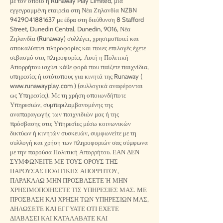
με τον οποίο η Runaway Play Limited, μια
εγγεγραμμένη εταιρεία στη Νέα Ζηλανδία NZBN
9429041881637
με έδρα στη διεύθυνση 8 Stafford
Street, Dunedin Central, Dunedin, 9016, Νέα
Ζηλανδία (Runaway) συλλέγει, χρησιμοποιεί και
αποκαλύπτει πληροφορίες και ποιες επιλογές έχετε
σεβασμό στις πληροφορίες. Αυτή η Πολιτική
Απορρήτου ισχύει κάθε φορά που παίζετε παιχνίδια,
υπηρεσίες ή ιστότοπους για κινητά της Runaway (
www.runawayplay.com
) (συλλογικά αναφέρονται
ως Υπηρεσίες). Με τη χρήση οποιωνδήποτε
Υπηρεσιών, συμπεριλαμβανομένης της
αναπαραγωγής των παιχνιδιών μας ή της
πρόσβασης στις Υπηρεσίες μέσω κοινωνικών
δικτύων ή κινητών συσκευών, συμφωνείτε με τη
συλλογή και χρήση των πληροφοριών σας σύμφωνα
με την παρούσα Πολιτική Απορρήτου. ΕΑΝ ΔΕΝ
ΣΥΜΦΩΝΕΙΤΕ ΜΕ ΤΟΥΣ ΟΡΟΥΣ ΤΗΣ
ΠΑΡΟΥΣΑΣ ΠΟΛΙΤΙΚΗΣ ΑΠΟΡΡΗΤΟΥ,
ΠΑΡΑΚΑΛΩ ΜΗΝ ΠΡΟΣΒΑΣΕΤΕ Ή ΜΗΝ
ΧΡΗΣΙΜΟΠΟΙΗΣΕΤΕ ΤΙΣ ΥΠΗΡΕΣΙΕΣ ΜΑΣ. ΜΕ
ΠΡΟΣΒΑΣΗ ΚΑΙ ΧΡΗΣΗ ΤΩΝ ΥΠΗΡΕΣΙΩΝ ΜΑΣ,
ΔΗΛΩΣΕΤΕ ΚΑΙ ΕΓΓΥΑΤΕ ΟΤΙ ΕΧΕΤΕ
ΔΙΑΒΑΣΕΙ ΚΑΙ ΚΑΤΑΛΑΒΑΤΕ ΚΑΙ