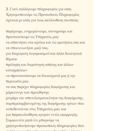
3. Γιατί συλλέγουμε πληροφορίες για εσάς
Χρησιμοποιούμε τις Προσωπικές Πληροφορίες
σχετικά με εσάς για τους ακόλουθους σκοπούς:
παρέχουμε, ενημερώνουμε, συντηρούμε και
προστατεύουμε τις Υπηρεσίες μας·
να απαντήσει στα σχόλια και τις ερωτήσεις σας και
να επικοινωνήσει μαζί σας.
για διαχείριση λογαριασμού και άλλα διοικητικά
θέματα·
πρόληψη και διερεύνηση απάτης και άλλων
καταχρήσεων·
να προστατεύσουμε τα δικαιώματά μας ή την
περιουσία μας·
να σας παρέχει πληροφορίες διαφήμισης και
μάρκετινγκ και προώθησης·
μετράμε την αποτελεσματικότητα της διαφήμισης,
συμπεριλαμβανομένης της διαφήμισης τρίτων που
τοποθετούνται στις Υπηρεσίες μας· και
για παρακολούθηση αγορών εντός εφαρμογής.
Συμφωνείτε ρητά ότι μπορούμε να
χρησιμοποιήσουμε προσωπικές πληροφορίες που