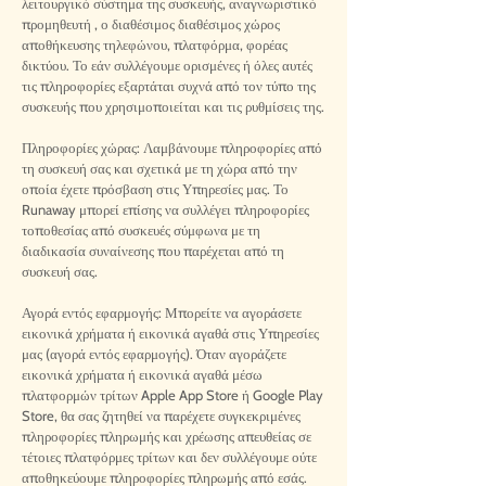
λειτουργικό σύστημα της συσκευής, αναγνωριστικό
προμηθευτή , ο διαθέσιμος διαθέσιμος χώρος
αποθήκευσης τηλεφώνου, πλατφόρμα, φορέας
δικτύου. Το εάν συλλέγουμε ορισμένες ή όλες αυτές
τις πληροφορίες εξαρτάται συχνά από τον τύπο της
συσκευής που χρησιμοποιείται και τις ρυθμίσεις της.
Πληροφορίες χώρας: Λαμβάνουμε πληροφορίες από
τη συσκευή σας και σχετικά με τη χώρα από την
οποία έχετε πρόσβαση στις Υπηρεσίες μας. Το
Runaway μπορεί επίσης να συλλέγει πληροφορίες
τοποθεσίας από συσκευές σύμφωνα με τη
διαδικασία συναίνεσης που παρέχεται από τη
συσκευή σας.
Αγορά εντός εφαρμογής: Μπορείτε να αγοράσετε
εικονικά χρήματα ή εικονικά αγαθά στις Υπηρεσίες
μας (αγορά εντός εφαρμογής). Όταν αγοράζετε
εικονικά χρήματα ή εικονικά αγαθά μέσω
πλατφορμών τρίτων Apple App Store ή Google Play
Store, θα σας ζητηθεί να παρέχετε συγκεκριμένες
πληροφορίες πληρωμής και χρέωσης απευθείας σε
τέτοιες πλατφόρμες τρίτων και δεν συλλέγουμε ούτε
αποθηκεύουμε πληροφορίες πληρωμής από εσάς.