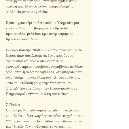
επεξεργασίας των δεδομένων που έχουμε στην
κατοχή μας. Μεταξύ άλλων, εφαρμόζουμε τα
ακόλουθα μέτρα ασφαλείας:
Κρυπτογραφούμε πολλές από τις Υπηρεσίες μας
χρησιμοποιώντας βιομηχανικά πρότυπα
πρωτόκολλα, μεθόδους κρυπτογράφησης και
πρακτικές ασφαλείας.
Παρόλο που προσπαθούμε να προστατεύσουμε τα
Προσωπικά σας Δεδομένα, δεν μπορούμε να
εγγυηθούμε ότι δεν θα συμβεί ποτέ μη
εξουσιοδοτημένη πρόσβαση, παραβίαση, απώλεια
δεδομένων ή άλλες παραβιάσεις, δεν μπορούμε να
εγγυηθούμε την ασφάλεια των πληροφοριών σας
κατά τη μετάδοσή τους στην Υπηρεσία μας.
Οποιαδήποτε μετάδοση των Προσωπικών σας
Πληροφοριών γίνεται με δική σας ευθύνη.
7. Παιδιά
Στο βαθμό που απαγορεύεται από την ισχύουσα
νομοθεσία, η Runaway δεν επιτρέπει τη χρήση των
Υπηρεσιών και των Ιστοτόπων μας από άτομα κάτω
των 16 ετών. Δεν συλλέγουμε εν γνώσει μας