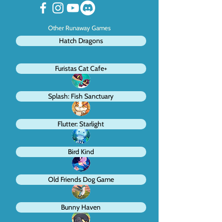
Other Runaway Games
Hatch Dragons
Furistas Cat Cafe+
Splash: Fish Sanctuary
Flutter: Starlight
Bird Kind
Old Friends Dog Game
Bunny Haven