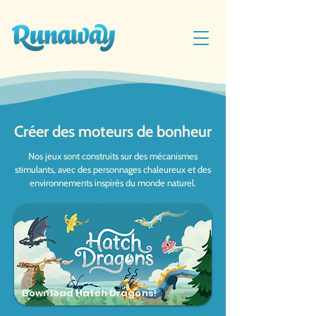
Créer des moteurs de bonheur
Nos jeux sont construits sur des mécanismes
stimulants, avec des personnages chaleureux et des
environnements inspirés du monde naturel.
Download Hatch Dragons!