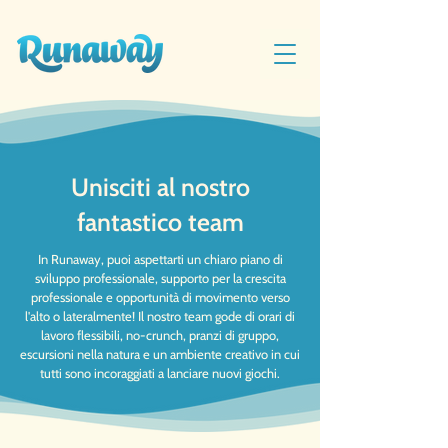
Unisciti al nostro
fantastico team
In Runaway, puoi aspettarti un chiaro piano di
sviluppo professionale, supporto per la crescita
professionale e opportunità di movimento verso
l'alto o lateralmente! Il nostro team gode di orari di
lavoro flessibili, no-crunch, pranzi di gruppo,
escursioni nella natura e un ambiente creativo in cui
tutti sono incoraggiati a lanciare nuovi giochi.