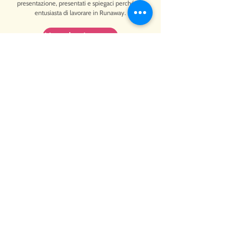
presentazione, presentati e spiegaci perché sei
entusiasta di lavorare in Runaway.
Mandaci una email
© 2022 Runaway Play.
Do Not Sell or Share My Personal Information
politica sulla riservatezza