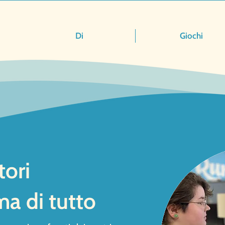
Di
Giochi
tori
a di tutto