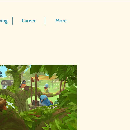
hing
Career
More
2018 年