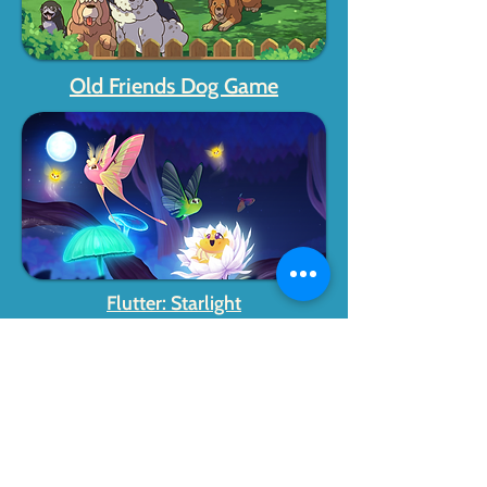
Old Friends Dog Game
Flutter: Starlight