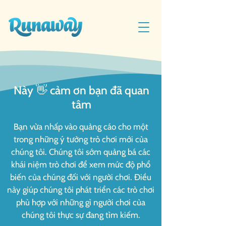
Này 👋 cảm ơn bạn đã quan
tâm
Bạn vừa nhấp vào quảng cáo cho một
trong những ý tưởng trò chơi mới của
chúng tôi. Chúng tôi sớm quảng bá các
khái niệm trò chơi để xem mức độ phổ
biến của chúng đối với người chơi. Điều
này giúp chúng tôi phát triển các trò chơi
phù hợp với những gì người chơi của
chúng tôi thực sự đang tìm kiếm.