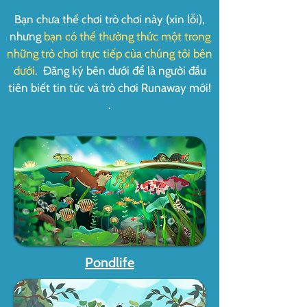
Bạn chưa thể chơi trò chơi này (xin lỗi),
nhưng
bạn có thể thưởng thức một trong
những trò chơi trực tiếp của chúng tôi bên
dưới.
Đăng ký bên dưới để là người đầu
tiên biết tin tức và trò chơi Runaway mới!
.
Pondlife