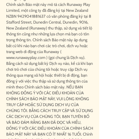
Chính sách Bảo mật này mô tả cách Runaway Play
Limited, một công ty đã đăng ký tại New Zealand
NZBN
9429041881637
có văn phòng đăng ký tại 8
Stafford Street, Dunedin Central, Dunedin, 9016,
New Zealand (Runaway) thu thập, sử dụng và tiết lộ
thông tin cũng như những lựa chọn mà bạn có tôn
trọng thông tin. Chính sách Bảo mật này áp dụng
bất cứ khi nào bạn chơi các trò chơi, dịch vụ hoặc
trang web di động của Runaway (
www.runawayplay.com
) (gọi chung là Dịch vụ).
Bằng cách sử dụng bất kỳ Dịch vụ nào, kể cả khi bạn
chơi trò chơi của chúng tôi hoặc truy cập Dịch vụ
thông qua mạng xã hội hoặc thiết bị di động, bạn
đồng ý với việc thu thập và sử dụng thông tin của
mình theo Chính sách bảo mật này. NẾU BẠN
KHÔNG ĐỒNG Ý VỚI CÁC ĐIỀU KHOẢN CỦA
CHÍNH SÁCH BẢO MẬT NÀY, VUI LÒNG KHÔNG
TRUY CẬP HOẶC SỬ DỤNG DỊCH VỤ CỦA
CHÚNG TÔI. BẰNG CÁCH TRUY CẬP VÀ SỬ DỤNG
CÁC DỊCH VỤ CỦA CHÚNG TÔI, BẠN TUYÊN BỐ
VÀ BẢO ĐẢM RẰNG BẠN ĐÃ ĐỌC VÀ HIỂU,
ĐỒNG Ý VỚI CÁC ĐIỀU KHOẢN CỦA CHÍNH SÁCH
BẢO MẬT NÀY VÀ BẠN CÓ ÍT NHẤT 16 TUỔI. Chính