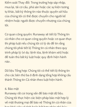
Kiểm soát Thay đổi: Trong trường hợp sáp nhập,
mua lại, tái cơ cấu, phá sản hoặc các sự kiện tương
tự khác, bất kỳ thông tin nào thuộc quyền sở hữu
của chúng tôi có thể được chuyển cho người kế
nhiệm hoặc người được chuyển nhượng của chúng
tôi.
Cơ quan công quyền: Runaway sẽ tiết lộ Thông tin
cá nhân cho cơ quan công quyền hoặc cơ quan thực
thi pháp luật nếu chúng tôi có lý do để tin rằng
chúng tôi phải tiết lộ Thông tin cá nhân theo quy
trình pháp lý (ví dụ: lệnh tòa, lệnh khám xét) hoặc
để tuân thủ bất kỳ luật hoặc quy định hiện hành
nào .
Dữ liệu Tổng hợp: Chúng tôi có thể tiết lộ thông tin
cho các bên thứ ba ở định dạng tổng hợp không cấu
thành Thông tin Cá nhân theo luật hiện hành.
6. Bảo mật
Runaway rất coi trọng vấn đề bảo mật dữ liệu.
Chúng tôi thực hiện các biện pháp bảo mật hợp lý
về mặt thương mại để bảo vệ Thông tin cá nhân của
bạn khỏi việc vô tình hoặc bất hợp pháp phá hủy