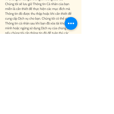
Chúng tôi sẽ lưu giữ Thông tin Cá nhân của bạn
miễn là cần thiết để thực hiện các mục đích mà
Thông tin đó được thu thập hoặc khi cần thiết để
cung cấp Dịch vụ cho bạn. Chúng tôi có thể giữ lại
Thông tin cá nhân sau khi bạn đã xóa tài khoản của
mình hoặc ngừng sử dụng Dịch vụ của chúng tôi
nếu chúng tôi cần thông tin đó để tuân thủ các
nghĩa vụ pháp lý của chúng tôi (chẳng hạn như
nghĩa vụ thuế của chúng tôi).
10. Chuyển dữ liệu quốc tế
Runaway có thể chuyển Thông tin Cá nhân của bạn
đến các quốc gia khác với quốc gia mà bạn đang
sinh sống. Chúng tôi chuyển và xử lý Thông tin Cá
nhân đến New Zealand. Ủy ban Châu Âu công nhận
rằng New Zealand cung cấp sự bảo vệ đầy đủ về
quyền riêng tư.
Các ứng dụng của bên thứ ba mà chúng tôi sử dụng
để xử lý dữ liệu của bạn (chẳng hạn như Google,
AWS và Apple) đã tự chứng nhận sự tuân thủ của
mình với Bảo vệ quyền riêng tư của Liên minh Châu
Âu - Hoa Kỳ và Bảo vệ quyền riêng tư của Thụy Sĩ -
Hoa Kỳ. Các khuôn khổ này được phát triển để cho