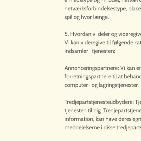
enhedstype og -model, netværks
netværksforbindelsestype, placer
spil og hvor længe.
5. Hvordan vi deler og videregiv
Vi kan videregive til følgende ka
indsamler i tjenesten:
Annonceringspartnere: Vi kan en
forretningspartnere til at behand
computer- og lagringstjenester.
Tredjepartstjenesteudbydere: Tj
tjenesten til dig. Tredjepartstjen
information, kan have deres egne 
meddelelserne i disse tredjepart