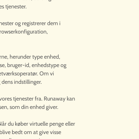
s tjenester.
nester og registrerer dem i
browserkonfiguration,
rne, herunder type enhed,
sse, bruger-id, enhedstype og
netværksoperatør. Om vi
dens indstillinger.
vores tjenester fra. Runaway kan
en, som din enhed giver.
Når du køber virtuelle penge eller
blive bedt om at give visse