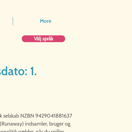
More
Välj språk
dato: 1.
andsk selskab NZBN 9429041881637
 (Runaway) indsamler, bruger og
politik gælder, når du spiller