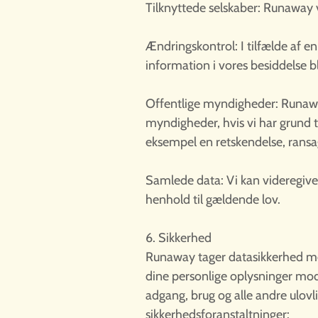
Tilknyttede selskaber: Runaway v
Ændringskontrol: I tilfælde af e
information i vores besiddelse bli
Offentlige myndigheder: Runaway
myndigheder, hvis vi har grund ti
eksempel en retskendelse, ransag
Samlede data: Vi kan videregive o
henhold til gældende lov.
6. Sikkerhed
Runaway tager datasikkerhed mege
dine personlige oplysninger mod u
adgang, brug og alle andre ulovl
sikkerhedsforanstaltninger: