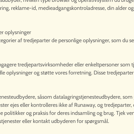
udbyder, hvilken type browser og operativsystem du bruger
ing, reklame-id, medieadgangskontroladresse, din alder og d
er oplysninger
tegorier af tredjeparter de personlige oplysninger, som du selv
gagere tredjepartsvirksomheder eller enkeltpersoner som t
le oplysninger og støtte vores forretning. Disse tredjeparter
enesteudbydere, såsom datalagringstjenesteudbydere, som gø
ester ejes eller kontrolleres ikke af Runaway, og tredjeparter,
politikker og praksis for deres indsamling og brug. Tjek venl
stjenester eller kontakt udbyderen for spørgsmål.