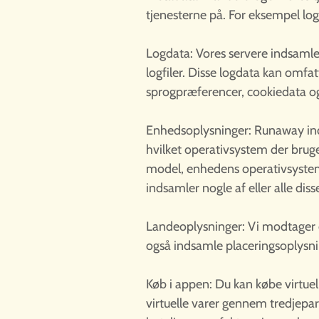
tjenesterne på. For eksempel lo
Logdata: Vores servere indsamler
logfiler. Disse logdata kan omf
sprogpræferencer, cookiedata o
Enhedsoplysninger: Runaway inds
hvilket operativsystem der brug
model, enhedens operativsystem,
indsamler nogle af eller alle di
Landeoplysninger: Vi modtager o
også indsamle placeringsoplysn
Køb i appen: Du kan købe virtuell
virtuelle varer gennem tredjepar