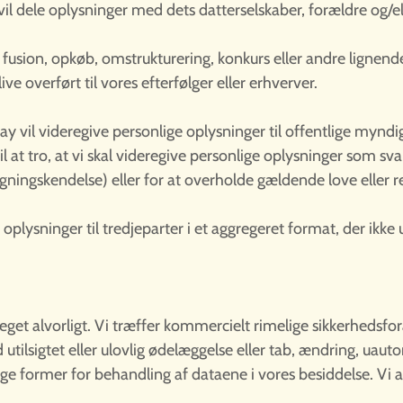
il dele oplysninger med dets datterselskaber, forældre og/el
n fusion, opkøb, omstrukturering, konkurs eller andre ligne
ve overført til vores efterfølger eller erhverver.
 vil videregive personlige oplysninger til offentlige myn
l at tro, at vi skal videregive personlige oplysninger som svar
ningskendelse) eller for at overholde gældende love eller re
plysninger til tredjeparter i et aggregeret format, der ikke
t alvorligt. Vi træffer kommercielt rimelige sikkerhedsfora
tilsigtet eller ulovlig ødelæggelse eller tab, ændring, uautor
ige former for behandling af dataene i vores besiddelse. Vi