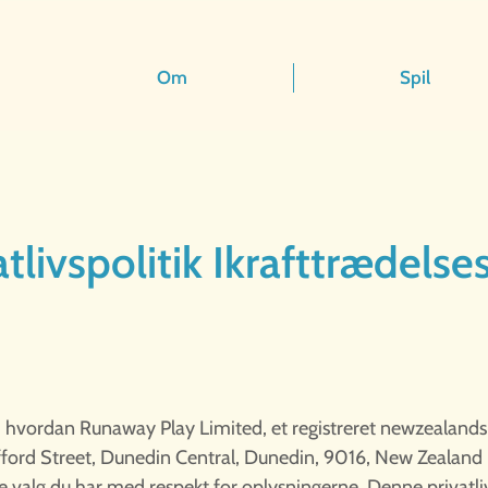
Om
Spil
livspolitik Ikrafttrædelses
ver, hvordan Runaway Play Limited, et registreret newzeal
fford Street, Dunedin Central, Dunedin, 9016, New Zealand
e valg du har med respekt for oplysningerne. Denne privatlivs