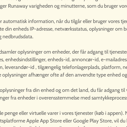
gger Runaway varigheden og minutterne, som du bruger vore
 automatisk information, når du tilgår eller bruger vores tje
atte din enheds IP-adresse, netværksstatus, oplysninger om 
g nedbrudsdata.
amler oplysninger om enheder, der får adgang til tjeneste
es, enhedsindstillinger, enheds-id, annoncør-id, e-mailadre
 leverandør-id , tilgængelig telefonlagerplads, platform, 
sse oplysninger afhænger ofte af den anvendte type enhed og 
plysninger fra din enhed og om det land, du får adgang til 
inger fra enheder i overensstemmelse med samtykkeprocess
e penge eller virtuelle varer i vores tjenester (køb i appen). 
tsplatforme Apple App Store eller Google Play Store, vil du 