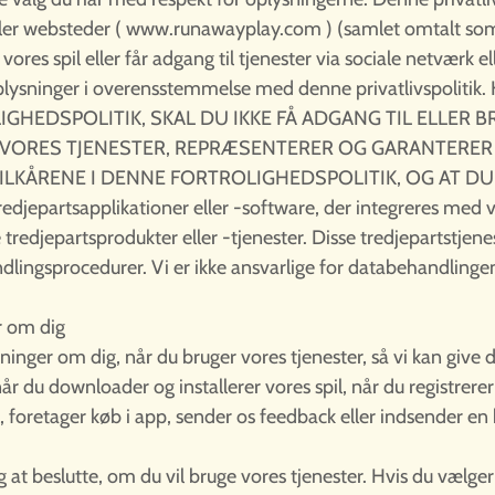
ller websteder (
www.runawayplay.com
) (samlet omtalt som
 vores spil eller får adgang til tjenester via sociale netværk
oplysninger i overensstemmelse med denne privatlivspolit
IGHEDSPOLITIK, SKAL DU IKKE FÅ ADGANG TIL ELLER 
E VORES TJENESTER, REPRÆSENTERER OG GARANTERER
ILKÅRENE I DENNE FORTROLIGHEDSPOLITIK, OG AT DU 
 tredjepartsapplikationer eller -software, der integreres med 
e tredjepartsprodukter eller -tjenester. Disse tredjepartstjen
ndlingsprocedurer. Vi er ikke ansvarlige for databehandlingen
r om dig
nger om dig, når du bruger vores tjenester, så vi kan give di
år du downloader og installerer vores spil, når du registrere
pil, foretager køb i app, sender os feedback eller indsender en
g at beslutte, om du vil bruge vores tjenester. Hvis du vælger