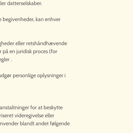
ler datterselskaber.
nde begivenheder, kan enhver
digheder eller retshåndhævende
 på en juridisk proces (for
gler .
 udgør personlige oplysninger i
nstaltninger for at beskytte
iseret videregivelse eller
 anvender blandt andet følgende