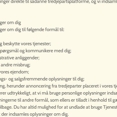
inger direkte til sådanne tredjepartsplatforme, og vi indsa
nger om dig
er om dig til følgende formål til:
g beskytte vores tjenester;
spørgsmål og kommunikere med dig;
strative anliggender;
g andre misbrug;
 vores ejendom;
gs- og salgsfremmende oplysninger til dig;
ng, herunder annoncering fra tredjeparter placeret i vores tj
rer udtrykkeligt, at vi må bruge personlige oplysninger ind
ingerne til andre formål, som ellers er tilladt i henhold til 
ilbage. Du har altid mulighed for at undlade at bruge Tjenes
at der indsamles oplysninger om dig.