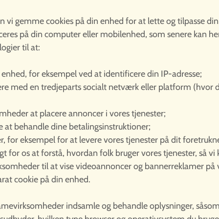
n vi gemme cookies på din enhed for at lette og tilpasse din 
laceres på din computer eller mobilenhed, som senere kan hent
gier til at:
n enhed, for eksempel ved at identificere din IP-adresse;
gere med en tredjeparts socialt netværk eller platform (hvor d
omheder at placere annoncer i vores tjenester;
e at behandle dine betalingsinstruktioner;
r, for eksempel for at levere vores tjenester på dit foretrukne
t for os at forstå, hvordan folk bruger vores tjenester, så v
rksomheder til at vise videoannoncer og bannerreklamer på v
arat cookie på din enhed.
reklamevirksomheder indsamle og behandle oplysninger, såsom