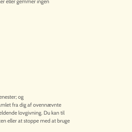
mler eller gemmer ingen
enester; og
samlet fra dig af ovennævnte
gældende lovgivning. Du kan til
ten eller at stoppe med at bruge