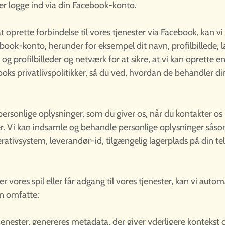
er logge ind via din Facebook-konto.
 oprette forbindelse til vores tjenester via Facebook, kan vi 
cebook-konto, herunder for eksempel dit navn, profilbillede,
og profilbilleder og netværk for at sikre, at vi kan oprette en
books privatlivspolitikker, så du ved, hvordan de behandler d
ersonlige oplysninger, som du giver os, når du kontakter os
. Vi kan indsamle og behandle personlige oplysninger såso
rativsystem, leverandør-id, tilgængelig lagerplads på din te
er vores spil eller får adgang til vores tjenester, kan vi au
an omfatte:
jenester, genereres metadata, der giver yderligere konteks