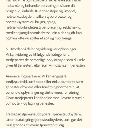
I så fald vil vi og tredjeparts reklamevirksomheder
indsamle og behandle oplysninger, såsom dit
bruger-id, enheds-IP, enhedstype og -model,
netværksudbyder, hvilken type browser og
operativsystem du bruger, sprog,
netværksforbindelsestype, placering, reklame-id,
medieadgangskontroladresse, din alder og dit køn
og hvor ofte du spiller et spil og hvor længe.
5. Hvordan vi deler og videregiver oplysninger
Vi kan videregive til følgende kategorier af
tredjeparter de personlige oplysninger, som du selv
giver til tjenesten, eller som vi indsamler i tjenesten:
Annonceringspartnere: Vi kan engagere
tredjepartsvirksomheder eller enkeltpersoner som
tjenesteudbydere eller forretningspartnere til at
behandle oplysninger og støtte vores forretning.
Disse tredjeparter kan for eksempel levere virtuelle
computer- og lagringstjenester.
Tredjepartstjenesteudbydere: Tjenesteudbydere,
såsom datalagringstjenesteudbydere, som gør det
muligt for os at levere tjenesten til dig.