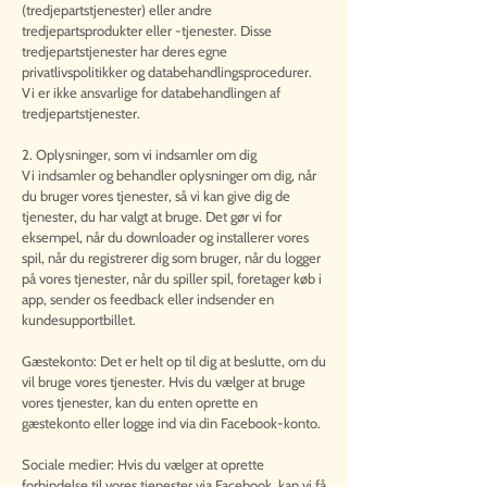
(tredjepartstjenester) eller andre
tredjepartsprodukter eller -tjenester. Disse
tredjepartstjenester har deres egne
privatlivspolitikker og databehandlingsprocedurer.
Vi er ikke ansvarlige for databehandlingen af
tredjepartstjenester.
2. Oplysninger, som vi indsamler om dig
Vi indsamler og behandler oplysninger om dig, når
du bruger vores tjenester, så vi kan give dig de
tjenester, du har valgt at bruge. Det gør vi for
eksempel, når du downloader og installerer vores
spil, når du registrerer dig som bruger, når du logger
på vores tjenester, når du spiller spil, foretager køb i
app, sender os feedback eller indsender en
kundesupportbillet.
Gæstekonto: Det er helt op til dig at beslutte, om du
vil bruge vores tjenester. Hvis du vælger at bruge
vores tjenester, kan du enten oprette en
gæstekonto eller logge ind via din Facebook-konto.
Sociale medier: Hvis du vælger at oprette
forbindelse til vores tjenester via Facebook, kan vi få