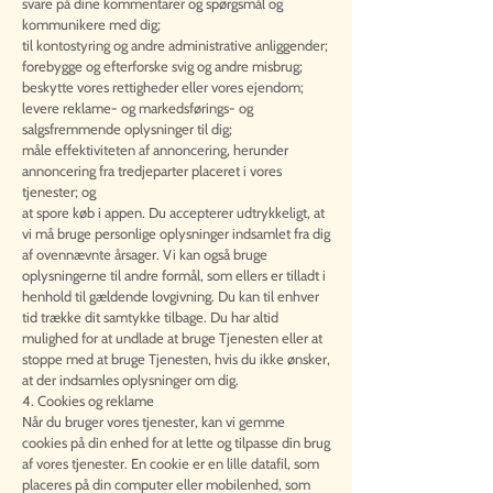
svare på dine kommentarer og spørgsmål og
kommunikere med dig;
til kontostyring og andre administrative anliggender;
forebygge og efterforske svig og andre misbrug;
beskytte vores rettigheder eller vores ejendom;
levere reklame- og markedsførings- og
salgsfremmende oplysninger til dig;
måle effektiviteten af annoncering, herunder
annoncering fra tredjeparter placeret i vores
tjenester; og
at spore køb i appen. Du accepterer udtrykkeligt, at
vi må bruge personlige oplysninger indsamlet fra dig
af ovennævnte årsager. Vi kan også bruge
oplysningerne til andre formål, som ellers er tilladt i
henhold til gældende lovgivning. Du kan til enhver
tid trække dit samtykke tilbage. Du har altid
mulighed for at undlade at bruge Tjenesten eller at
stoppe med at bruge Tjenesten, hvis du ikke ønsker,
at der indsamles oplysninger om dig.
4. Cookies og reklame
Når du bruger vores tjenester, kan vi gemme
cookies på din enhed for at lette og tilpasse din brug
af vores tjenester. En cookie er en lille datafil, som
placeres på din computer eller mobilenhed, som