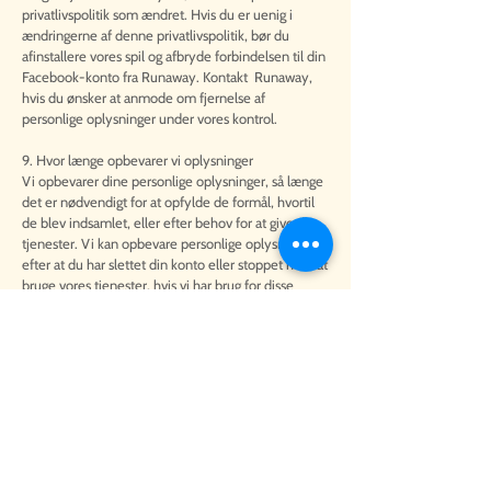
privatlivspolitik som ændret. Hvis du er uenig i
ændringerne af denne privatlivspolitik, bør du
afinstallere vores spil og afbryde forbindelsen til din
Facebook-konto fra Runaway. Kontakt Runaway,
hvis du ønsker at anmode om fjernelse af
personlige oplysninger under vores kontrol.
9. Hvor længe opbevarer vi oplysninger
Vi opbevarer dine personlige oplysninger, så længe
det er nødvendigt for at opfylde de formål, hvortil
de blev indsamlet, eller efter behov for at give dig
tjenester. Vi kan opbevare personlige oplysninger,
efter at du har slettet din konto eller stoppet med at
bruge vores tjenester, hvis vi har brug for disse
oplysninger for at overholde vores juridiske
forpligtelser (såsom vores skatteforpligtelser).
10. International dataoverførsel
Runaway kan overføre dine personlige oplysninger
til andre lande end det, du bor i. Vi overfører og
behandler personoplysninger til New Zealand.
Europa-Kommissionen anerkender, at New Zealand
yder tilstrækkelig beskyttelse af privatlivets fred.