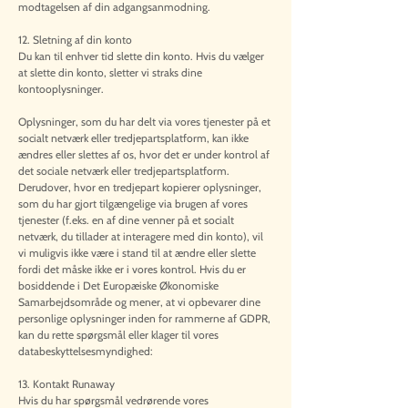
modtagelsen af din adgangsanmodning.
12. Sletning af din konto
Du kan til enhver tid slette din konto. Hvis du vælger
at slette din konto, sletter vi straks dine
kontooplysninger.
Oplysninger, som du har delt via vores tjenester på et
socialt netværk eller tredjepartsplatform, kan ikke
ændres eller slettes af os, hvor det er under kontrol af
det sociale netværk eller tredjepartsplatform.
Derudover, hvor en tredjepart kopierer oplysninger,
som du har gjort tilgængelige via brugen af vores
tjenester (f.eks. en af dine venner på et socialt
netværk, du tillader at interagere med din konto), vil
vi muligvis ikke være i stand til at ændre eller slette
fordi det måske ikke er i vores kontrol. Hvis du er
bosiddende i Det Europæiske Økonomiske
Samarbejdsområde og mener, at vi opbevarer dine
personlige oplysninger inden for rammerne af GDPR,
kan du rette spørgsmål eller klager til vores
databeskyttelsesmyndighed:
13. Kontakt Runaway
Hvis du har spørgsmål vedrørende vores