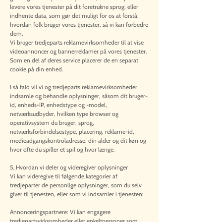
levere vores tjenester på dit foretrukne sprog; eller
indhente data, som gør det muligt for os at forstå,
hvordan folk bruger vores tjenester, så vi kan forbedre
dem.
Vi bruger tredjeparts reklamevirksomheder til at vise
videoannoncer og bannerreklamer på vores tjenester.
Som en del af deres service placerer de en separat
cookie på din enhed.
I så fald vil vi og tredjeparts reklamevirksomheder
indsamle og behandle oplysninger, såsom dit bruger-
id, enheds-IP, enhedstype og -model,
netværksudbyder, hvilken type browser og
operativsystem du bruger, sprog,
netværksforbindelsestype, placering, reklame-id,
medieadgangskontroladresse, din alder og dit køn og
hvor ofte du spiller et spil og hvor længe.
5. Hvordan vi deler og videregiver oplysninger
Vi kan videregive til følgende kategorier af
tredjeparter de personlige oplysninger, som du selv
giver til tjenesten, eller som vi indsamler i tjenesten:
Annonceringspartnere: Vi kan engagere
tredjepartsvirksomheder eller enkeltpersoner som