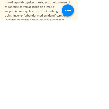
privatlivspolitik og/eller praksis, er du velkommen til
at kontakte os ved at sende en e-mail til
support@runawayplay.com
. I det omfang
oplysninger er forbundet med en identificeret eller
identificerbar fysisk person og er beskyttet som
personlige oplysninger i henhold til gældende
databeskyttelseslovgivning, omtales de i denne
privatlivspolitik som "Personlige oplysninger".
Long ago, Dragons filled this enchanted
forest, thriving alongside nature. Each
evolved into forms as diverse as the
surrounding flora and fauna. Some
shimmered with glittering scales, others