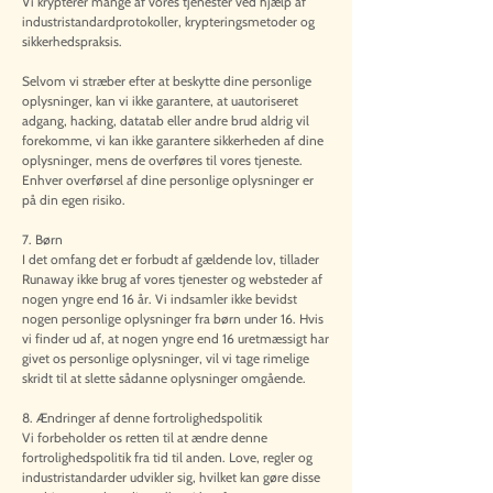
Vi krypterer mange af vores tjenester ved hjælp af
industristandardprotokoller, krypteringsmetoder og
sikkerhedspraksis.
Selvom vi stræber efter at beskytte dine personlige
oplysninger, kan vi ikke garantere, at uautoriseret
adgang, hacking, datatab eller andre brud aldrig vil
forekomme, vi kan ikke garantere sikkerheden af dine
oplysninger, mens de overføres til vores tjeneste.
Enhver overførsel af dine personlige oplysninger er
på din egen risiko.
7. Børn
I det omfang det er forbudt af gældende lov, tillader
Runaway ikke brug af vores tjenester og websteder af
nogen yngre end 16 år. Vi indsamler ikke bevidst
nogen personlige oplysninger fra børn under 16. Hvis
vi finder ud af, at nogen yngre end 16 uretmæssigt har
givet os personlige oplysninger, vil vi tage rimelige
skridt til at slette sådanne oplysninger omgående.
8. Ændringer af denne fortrolighedspolitik
Vi forbeholder os retten til at ændre denne
fortrolighedspolitik fra tid til anden. Love, regler og
industristandarder udvikler sig, hvilket kan gøre disse