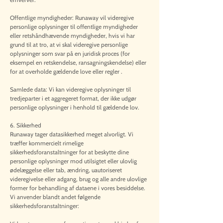
Offentlige myndigheder: Runaway vil videregive
personlige oplysninger til offentlige myndigheder
eller retshåndhævende myndigheder, hvis vi har
grund til at tro, at vi skal videregive personlige
oplysninger som svar på en juridisk proces (for
eksempel en retskendelse, ransagningskendelse) eller
for at overholde gældende love eller regler .
Samlede data: Vi kan videregive oplysninger til
tredjeparter i et aggregeret format, der ikke udgør
personlige oplysninger i henhold til gældende lov.
6. Sikkerhed
Runaway tager datasikkerhed meget alvorligt. Vi
træffer kommercielt rimelige
sikkerhedsforanstaltninger for at beskytte dine
personlige oplysninger mod utilsigtet eller ulovlig
ødelæggelse eller tab, ændring, uautoriseret
videregivelse eller adgang, brug og alle andre ulovlige
former for behandling af dataene i vores besiddelse.
Vi anvender blandt andet følgende
sikkerhedsforanstaltninger: