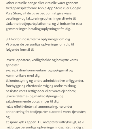
køber virtuelle penge eller virtuelle varer gennem
tredjepartsplatforme Apple App Store eller Google
Play Store, vil du blive bedt om at give visse
betalings- og faktureringsoplysninger direkte til
sådanne tredjepartsplatforme, og vi indsamler eller
gemmer ingen betalingsoplysninger fra dig.
3. Hvorfor indsamler vi oplysninger om dig
Vi bruger de personlige oplysninger om dig til
følgende formål til:
levere, opdatere, vedligeholde og beskytte vores
tjenester;
svare på dine kommentarer og spørgsmål og
kommunikere med dig;
til kontostyring og andre administrative anliggender;
forebygge og efterforske svig og andre misbrug;
beskytte vores rettigheder eller vores ejendom;
levere reklame- og markedsførings- og
salgsfremmende oplysninger til dig;
måle effektiviteten af annoncering, herunder
annoncering fra tredjeparter placeret i vores tjenester;
og
at spore køb i appen. Du accepterer udtrykkeligt, at vi
må bruge personlige oplysninger indsamlet fra dig af