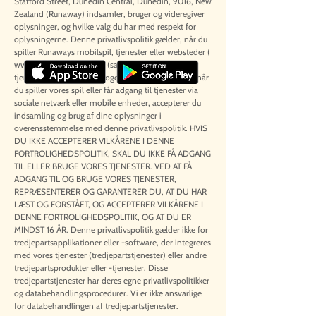
Stafford Street, Dunedin Central, Dunedin, 9016, New
Zealand (Runaway) indsamler, bruger og videregiver
oplysninger, og hvilke valg du har med respekt for
oplysningerne. Denne privatlivspolitik gælder, når du
spiller Runaways mobilspil, tjenester eller websteder (
www.runawayplay.com
) (samlet omtalt som
tjenester). Ved at bruge nogen tjenester, herunder når
du spiller vores spil eller får adgang til tjenester via
sociale netværk eller mobile enheder, accepterer du
indsamling og brug af dine oplysninger i
overensstemmelse med denne privatlivspolitik. HVIS
DU IKKE ACCEPTERER VILKÅRENE I DENNE
FORTROLIGHEDSPOLITIK, SKAL DU IKKE FÅ ADGANG
TIL ELLER BRUGE VORES TJENESTER. VED AT FÅ
ADGANG TIL OG BRUGE VORES TJENESTER,
REPRÆSENTERER OG GARANTERER DU, AT DU HAR
LÆST OG FORSTÅET, OG ACCEPTERER VILKÅRENE I
DENNE FORTROLIGHEDSPOLITIK, OG AT DU ER
MINDST 16 ÅR. Denne privatlivspolitik gælder ikke for
tredjepartsapplikationer eller -software, der integreres
med vores tjenester (tredjepartstjenester) eller andre
tredjepartsprodukter eller -tjenester. Disse
tredjepartstjenester har deres egne privatlivspolitikker
og databehandlingsprocedurer. Vi er ikke ansvarlige
for databehandlingen af tredjepartstjenester.