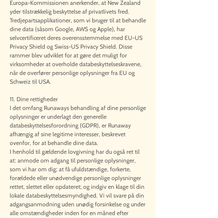
Europa-Kommissionen anerkender, at New Zealand
yder tilstrækkelig beskyttelse af privatlivets fred.
Tredjepartsapplikationer, som vi bruger til at behandle
dine data (såsom Google, AWS og Apple), har
selvcertificeret deres overensstemmelse med EU-US
Privacy Shield og Swiss-US Privacy Shield. Disse
rammer blev udviklet for at gøre det muligt for
virksomheder at overholde databeskyttelseskravene,
når de overfører personlige oplysninger fra EU og
Schweiz til USA.
11. Dine rettigheder
I det omfang Runaways behandling af dine personlige
oplysninger er underlagt den generelle
databeskyttelsesforordning (GDPR), er Runaway
afhængig af sine legitime interesser, beskrevet
ovenfor, for at behandle dine data.
I henhold til gældende lovgivning har du også ret til
at: anmode om adgang til personlige oplysninger,
som vi har om dig; at få ufuldstændige, forkerte,
forældede eller unødvendige personlige oplysninger
rettet, slettet eller opdateret; og indgiv en klage til din
lokale databeskyttelsesmyndighed. Vi vil svare på din
adgangsanmodning uden unødig forsinkelse og under
alle omstændigheder inden for en måned efter