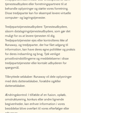
tjenesteudbydere eller forretningspartnere til at
behandle oplysninger og støtte vores forretning.
Disse tredjeparter kan for eksempel levere virtuelle
computer- og lagringstjenester.
Tredjepartstjenesteudbydere: Tjenesteudbydere,
såsom datalagringstjenesteudbydere, som gør det
muligt for os at levere tjenesten til dig.
Tredjepartstjenester ejes eller kontrolleres ikke af
Runaway, og tredjeparter, der har fået adgang til
information, kan have deres egne politikker og praksis
for deres indsamling og brug. Tjek venligst
privatlivsindstillingerne og meddelelserne i disse
tredjepartstjenester eller kontakt udbyderen for
spørgsmål.
Tilknyttede selskaber: Runaway vil dele oplysninger
med dets datterselskaber, forældre og/eller
datterselskaber.
Ændringskontrol: I tilfælde af en fusion, opkøb,
omstrukturering, konkurs eller andre lignende
begivenheder, kan enhver information i vores
besiddelse blive overført til vores efterfølger eller
erhverver.