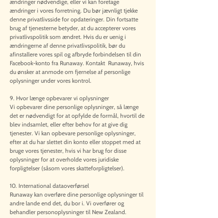
ændringer nødvendige, eller vi kan foretage
ændringer i vores forretning. Du bør jævnligt tjekke
denne privatlivsside for opdateringer. Din fortsatte
brug af tjenesterne betyder, at du accepterer vores
privatlivspolitik som ændret. Hvis du er uenig i
ændringerne af denne privatlivspolitik, bør du
afinstallere vores spil og afbryde forbindelsen til din
Facebook-konto fra Runaway. Kontakt Runaway, hvis
du ønsker at anmode om fjernelse af personlige
oplysninger under vores kontrol.
9. Hvor længe opbevarer vi oplysninger
Vi opbevarer dine personlige oplysninger, så længe
det er nødvendigt for at opfylde de formål, hvortil de
blev indsamlet, eller efter behov for at give dig
tjenester. Vi kan opbevare personlige oplysninger,
efter at du har slettet din konto eller stoppet med at
bruge vores tjenester, hvis vi har brug for disse
oplysninger for at overholde vores juridiske
forpligtelser (såsom vores skatteforpligtelser).
10. International dataoverførsel
Runaway kan overføre dine personlige oplysninger til
andre lande end det, du bor i. Vi overfører og
behandler personoplysninger til New Zealand.