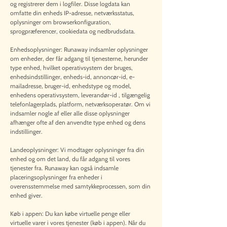
og registrerer dem i logfiler. Disse logdata kan
omfatte din enheds IP-adresse, netværksstatus,
oplysninger om browserkonfiguration,
sprogpræferencer, cookiedata og nedbrudsdata.
Enhedsoplysninger: Runaway indsamler oplysninger
om enheder, der får adgang til tjenesterne, herunder
type enhed, hvilket operativsystem der bruges,
enhedsindstillinger, enheds-id, annoncør-id, e-
mailadresse, bruger-id, enhedstype og model,
enhedens operativsystem, leverandør-id , tilgængelig
telefonlagerplads, platform, netværksoperatør. Om vi
indsamler nogle af eller alle disse oplysninger
afhænger ofte af den anvendte type enhed og dens
indstillinger.
Landeoplysninger: Vi modtager oplysninger fra din
enhed og om det land, du får adgang til vores
tjenester fra. Runaway kan også indsamle
placeringsoplysninger fra enheder i
overensstemmelse med samtykkeprocessen, som din
enhed giver.
Køb i appen: Du kan købe virtuelle penge eller
virtuelle varer i vores tjenester (køb i appen). Når du