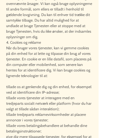
ovennævnte årsager. Vi kan også bruge oplysningerne
til andre formål, som ellers er tilladt i henhold til
gældende lovgivning. Du kan til enhver tid trække dit
samtykke tilbage. Du har altid mulighed for at
undlade at bruge Tjenesten eller at stoppe med at
bruge Tjenesten, hvis du ikke ønsker, at der indsamles
oplysninger om dig.
4. Cookies og reklame
Når du bruger vores tjenester, kan vi gemme cookies
på din enhed for at lette og tilpasse din brug af vores
tjenester. En cookie er en lille datafil, som placeres på
din computer eller mobilenhed, som senere kan
hentes for at identificere dig. Vi kan bruge cookies og
lignende teknologier til at:
tillade os at genkende dig og din enhed, for eksempel
ved at identificere din IP-adresse;
tillade vores tjenester at interagere med en
tredjeparts socialt netværk eller platform (hvor du har
valgt at tillade sådan interaktion);
tillade tredjeparts reklamevirksomheder at placere
annoncer i vores tjenester;
tillade vores betalingsbehandlere at behandle dine
betalingsinstruktioner;
give dig mere tilpassede tjenester, for eksempel for at