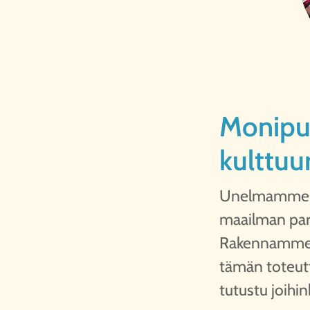
Monipuo
kulttuur
Unelmamme on
maailman parh
Rakennamme mo
tämän toteutt
tutustu joihi