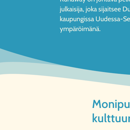
julkaisija, joka sijaitsee 
kaupungissa Uudessa-Se
ympäröimänä.
Monipuo
kulttuur