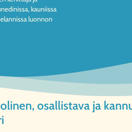
Dunedinissa, kauniissa
elannissa luonnon
linen, osallistava ja kann
i