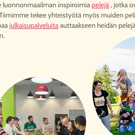
luonnonmaailman inspiroimia
pelejä
, jotka 
 Tiimimme tekee yhteistyötä myös muiden peli
joaa
julkaisupalveluita
auttaakseen heidän pelej
n.