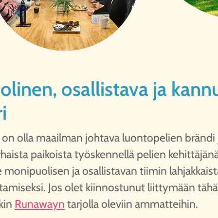
linen, osallistava ja kann
i
 olla maailman johtava luontopelien brändi j
aista paikoista työskennellä pelien kehittäjänä
nipuolisen ja osallistavan tiimin lahjakkaist
amiseksi. Jos olet kiinnostunut liittymään tähä
nkin
Runawayn
tarjolla oleviin ammatteihin.