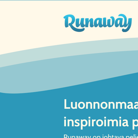
Luonnonmaa
inspiroimia p
Runaway on johtava pelie