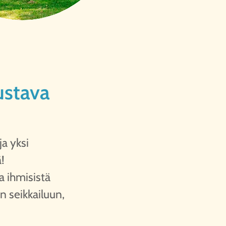
ustava
a yksi
!
a ihmisistä
n seikkailuun,