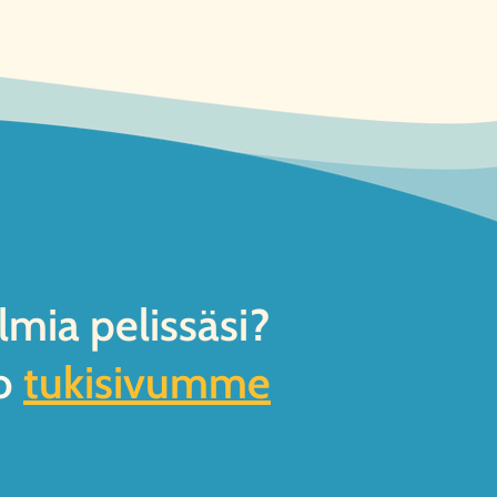
lmia pelissäsi?
o
tukisivumme