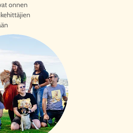
ovat onnen
kehittäjien
ään