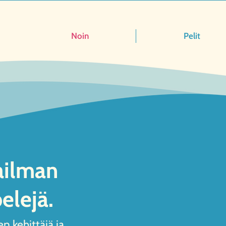
Noin
Pelit
ilman
elejä.
n kehittäjä ja