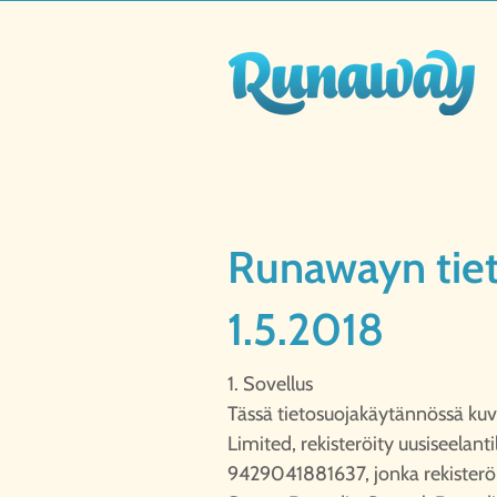
Runawayn tie
1.5.2018
1. Sovellus
Tässä tietosuojakäytännössä ku
Limited, rekisteröity uusiseelan
9429041881637, jonka rekisteröi