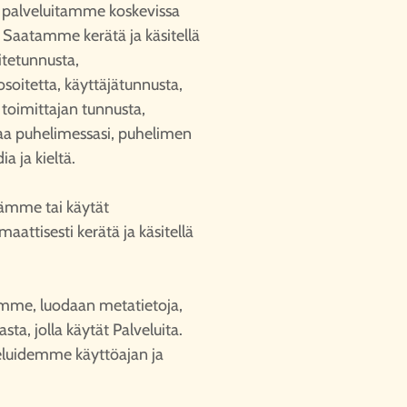
ä palveluitamme koskevissa
 Saatamme kerätä ja käsitellä
aitetunnusta,
soitetta, käyttäjätunnusta,
 toimittajan tunnusta,
laa puhelimessasi, puhelimen
a ja kieltä.
jämme tai käytät
ttisesti kerätä ja käsitellä
:
amme, luodaan metatietoja,
sta, jolla käytät Palveluita.
eluidemme käyttöajan ja