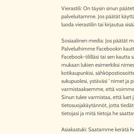
Vierastili: On täysin sinun pääte
palveluitamme. Jos päätät käytt
luoda vierastilin tai kirjautua sis
Sosiaalinen media: Jos päätät 
Palveluihimme Facebookin kaut
Facebook-tililläsi tai sen kautta s
mukaan lukien esimerkiksi nimesi,
kotikaupunkisi, sähköpostiosoitt
sukupuolesi, ystäväsi ' nimet ja p
varmistaaksemme, että voimme lu
Sinun tulee varmistaa, että lue
tietosuojakäytännöt, jotta tiedät
tietojasi ja mitä tietoja he saa
Asiakastuki: Saatamme kerätä he