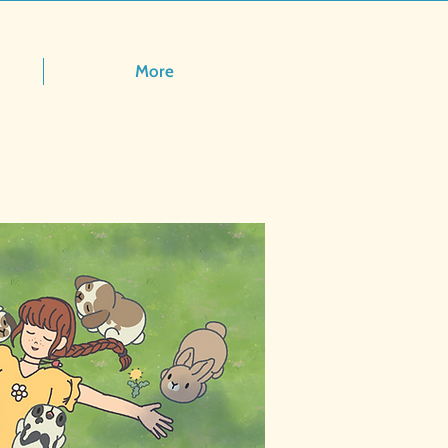
More
ulopäivä: