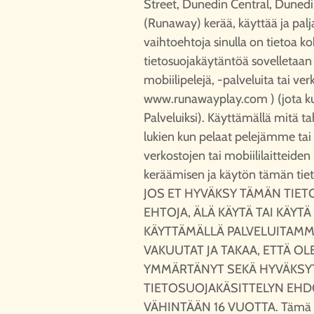
Street, Dunedin Central, Dunedi
(Runaway) kerää, käyttää ja palja
vaihtoehtoja sinulla on tietoa k
tietosuojakäytäntöä sovelletaan
mobiilipelejä, -palveluita tai ver
www.runawayplay.com
) (jota k
Palveluiksi). Käyttämällä mitä 
lukien kun pelaat pelejämme tai 
verkostojen tai mobiililaitteiden 
keräämisen ja käytön tämän tie
JOS ET HYVÄKSY TÄMÄN TIE
EHTOJA, ÄLÄ KÄYTÄ TAI KÄYT
KÄYTTÄMÄLLÄ PALVELUITAMM
VAKUUTAT JA TAKAA, ETTÄ OL
YMMÄRTÄNYT SEKÄ HYVÄKSY
TIETOSUOJAKÄSITTELYN EHDO
VÄHINTÄÄN 16 VUOTTA. Tämä ti