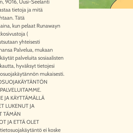
n, 9016, Uusi-Seelanti
staa tietoja ja mitä
ohtaan. Tätä
 aina, kun pelaat Runawayn
kkosivustoja (
utsutaan yhteisesti
tahansa Palvelua, mukaan
käytät palveluita sosiaalisten
kautta, hyväksyt tietojesi
tosuojakäytännön mukaisesti.
TOSUOJAKÄYTÄNTÖN
Ä PALVELUITAMME.
E JA KÄYTTÄMÄLLÄ
ET LUKENUT JA
T TÄMÄN
T JA ETTÄ OLET
etosuojakäytäntö ei koske