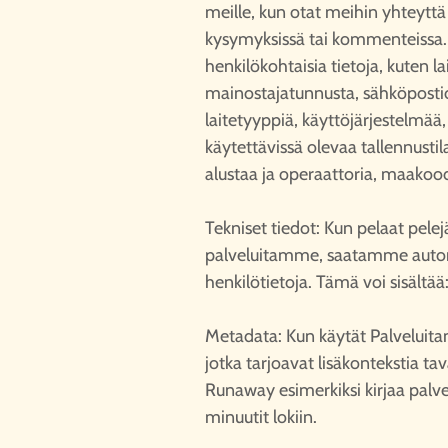
meille, kun otat meihin yhteytt
kysymyksissä tai kommenteissa.
henkilökohtaisia tietoja, kuten l
mainostajatunnusta, sähköpostio
laitetyyppiä, käyttöjärjestelmää,
käytettävissä olevaa tallennusti
alustaa ja operaattoria, maakoodi
Tekniset tiedot: Kun pelaat pele
palveluitamme, saatamme automaa
henkilötietoja. Tämä voi sisältää
Metadata: Kun käytät Palveluit
jotka tarjoavat lisäkontekstia tava
Runaway esimerkiksi kirjaa palv
minuutit lokiin.