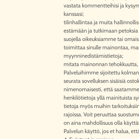
vastata kommentteihisi ja kysy
kanssasi;
tilinhallintaa ja muita hallinnolli
estämään ja tutkimaan petoksia 
suojella oikeuksiamme tai oma
toimittaa sinulle mainontaa, mar
myynninedistämistietoja;
mitata mainonnan tehokkuutta,
Palveluihimme sijoitettu kolman
seurata sovelluksen sisäisiä osto
nimenomaisesti, että saatamme k
henkilötietoja yllä mainituista 
tietoja myös muihin tarkoituksiin
rajoissa. Voit peruuttaa suostumu
on aina mahdollisuus olla käyttä
Palvelun käyttö, jos et halua, ett