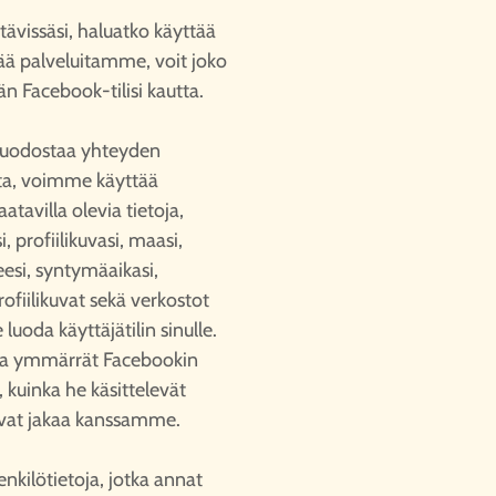
ttävissäsi, haluatko käyttää
ää palveluitamme, voit joko
ään Facebook-tilisi kautta.
muodostaa yhteyden
ta, voimme käyttää
aatavilla olevia tietoja,
 profiilikuvasi, maasi,
eesi, syntymäaikasi,
rofiilikuvat sekä verkostot
oda käyttäjätilin sinulle.
t ja ymmärrät Facebookin
, kuinka he käsittelevät
ttavat jakaa kanssamme.
nkilötietoja, jotka annat