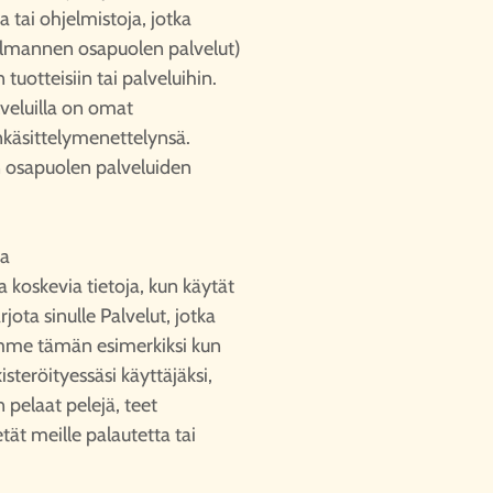
tai ohjelmistoja, jotka
olmannen osapuolen palvelut)
uotteisiin tai palveluihin.
veluilla on omat
nkäsittelymenettelynsä.
osapuolen palveluiden
ta
koskevia tietoja, kun käytät
ota sinulle Palvelut, jotka
emme tämän esimerkiksi kun
steröityessäsi käyttäjäksi,
 pelaat pelejä, teet
etät meille palautetta tai