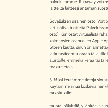
palveluitamme. Runaway voi myös
laitteilta laitteesi antaman suo
Sovelluksen sisäinen osto: Voit o
virtuaalisia tuotteita Palveluis
osto). Kun ostat virtuaalista rahaa
kolmansien osapuolien Apple Ap
Storen kautta, sinun on annettav
laskutustiedot suoraan tällaisil
alustoille, emmekä kerää tai tal
maksutietoja.
3. Miksi keräämme tietoja sinust
Käytämme sinua koskevia henkilö
tarkoituksiin:
tarjota, päivittää, ylläpitää ja 