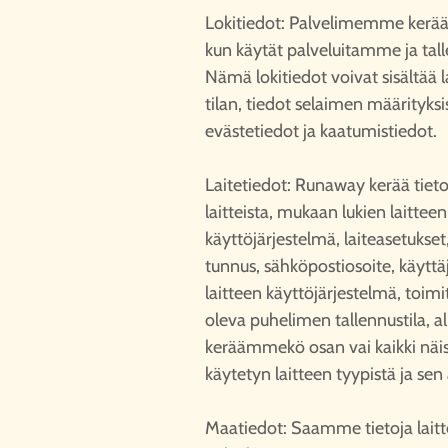
Lokitiedot: Palvelimemme kerääv
kun käytät palveluitamme ja tall
Nämä lokitiedot voivat sisältää l
tilan, tiedot selaimen määrityksis
evästetiedot ja kaatumistiedot.
Laitetiedot: Runaway kerää tieto
laitteista, mukaan lukien laittee
käyttöjärjestelmä, laiteasetukset
tunnus, sähköpostiosoite, käyttäj
laitteen käyttöjärjestelmä, toimi
oleva puhelimen tallennustila, al
keräämmekö osan vai kaikki näist
käytetyn laitteen tyypistä ja sen 
Maatiedot: Saamme tietoja laitte