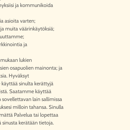
myksiisi ja kommunikoida
sia asioita varten;
ja muita väärinkäytöksiä;
isuuttamme;
kkinointia ja
 mukaan lukien
sien osapuolien mainonta; ja
ksia. Hyväksyt
äyttää sinulta kerättyjä
syistä. Saatamme käyttää
 sovellettavan lain sallimissa
ksesi milloin tahansa. Sinulla
mättä Palvelua tai lopettaa
ä sinusta kerätään tietoja.