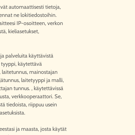
ät automaattisesti tietoja,
ennat ne lokitiedostoihin.
aitteesi IP-osoitteen, verkon
tä, kieliasetukset,
ja palveluita käyttävistä
n tyyppi, käytettävä
, laitetunnus, mainostajan
ätunnus, laitetyyppi ja malli,
ttajan tunnus. , käytettävissä
usta, verkkooperaattori. Se,
ä tiedoista, riippuu usein
asetuksista.
estasi ja maasta, josta käytät