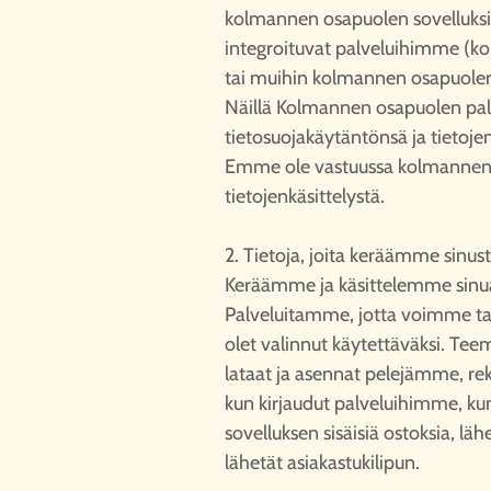
kolmannen osapuolen sovelluksia 
integroituvat palveluihimme (k
tai muihin kolmannen osapuolen t
Näillä Kolmannen osapuolen pal
tietosuojakäytäntönsä ja tietoje
Emme ole vastuussa kolmannen 
tietojenkäsittelystä.
2. Tietoja, joita keräämme sinus
Keräämme ja käsittelemme sinua 
Palveluitamme, jotta voimme tarj
olet valinnut käytettäväksi. Te
lataat ja asennat pelejämme, reki
kun kirjaudut palveluihimme, kun
sovelluksen sisäisiä ostoksia, läh
lähetät asiakastukilipun.