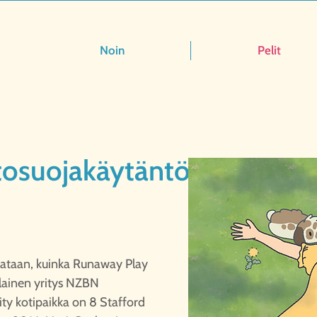
Noin
Pelit
tosuojakäytäntö Voimaant
vataan, kuinka Runaway Play
tilainen yritys NZBN
ty kotipaikka on 8 Stafford