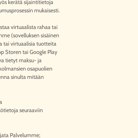
 kerätä sijaintitietoja
stumusprosessin mukaisesti.
staa virtuaalista rahaa tai
samme (sovelluksen sisäinen
 tai virtuaalisia tuotteita
p Storen tai Google Play
a tietyt maksu- ja
le kolmansien osapuolien
lenna sinulta mitään
a
tietoja seuraaviin
suojata Palvelumme;