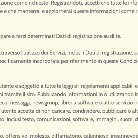
azione come richiesto, Registrandoti, accetti che tutte le info
te e che manterrai e aggiornerai queste informazioni come ri
ulgare a terzi determinati Dati di registrazione su di te.
verso l'utilizzo dei Servizi, inclusi i Dati di registrazione, 
specificamente incorporata per riferimento in queste Condizi
'utente è soggetto a tutte le leggi e i regolamenti applicabili 
 tramite il sito. Pubblicando informazioni in o utilizzando in
a messaggi, newsgroup, libreria software o altro servizio i
 l'utente accetta di non caricare, condividere, pubblicare o altr
to, inclusi testo, comunicazioni, software, immagini, suoni, d
so, offensivo, molesto, diffamatorio, calunnioso, ingannevol