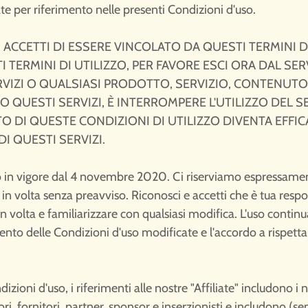
te per riferimento nelle presenti Condizioni d'uso.
 ACCETTI DI ESSERE VINCOLATO DA QUESTI TERMINI D
TERMINI DI UTILIZZO, PER FAVORE ESCI ORA DAL SERV
 SERVIZI O QUALSIASI PRODOTTO, SERVIZIO, CONTENU
O QUESTI SERVIZI, È INTERROMPERE L'UTILIZZO DEL S
TO DI QUESTE CONDIZIONI DI UTILIZZO DIVENTA EFF
 DI QUESTI SERVIZI.
 in vigore dal 4 novembre 2020. Ci riserviamo espressamente
 in volta senza preavviso. Riconosci e accetti che è tua respo
 in volta e familiarizzare con qualsiasi modifica. L'uso continu
ento delle Condizioni d'uso modificate e l'accordo a rispetta
zioni d'uso, i riferimenti alle nostre "Affiliate" includono i no
tori, fornitori, partner, sponsor e inserzionisti e includono (se