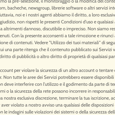
amo la pre-selezione, il monitoraggio o la modifica del conte
om, bacheche, newsgroup, librerie software o altri servizi in
Tuttavia, noi e i nostri agenti abbiamo il diritto, a loro esclu
giudizio, non rispetti le presenti Condizioni d'uso e qualsiasi
o sia altrimenti dannoso, discutibile o impreciso. Non siamo re
tenuti. Con la presente acconsenti a tale rimozione e rinunci 
one di contenuti. Vedere "Utilizzo dei tuoi materiali" di segu
ui una parte ritenga che il contenuto pubblicato sui Servizi v
itto di pubblicità o altro diritto di proprietà di qualsiasi par
 account per violare la sicurezza di un altro account o tentare
r. Non tutte le aree dei Servizi potrebbero essere disponibili p
n deve interferire con l'utilizzo e il godimento da parte di terz
stemi o la sicurezza della rete possono incorrere in responsabil
ostra esclusiva discrezione, terminare la tua iscrizione, acc
aver violato a nostro avviso una qualsiasi delle disposizioni d
ndagini sulle violazioni dei sistemi o della sicurezza della re