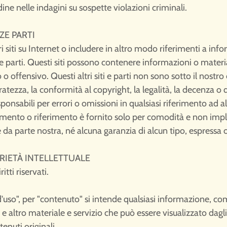
ine nelle indagini su sospette violazioni criminali.
RZE PARTI
tri siti su Internet o includere in altro modo riferimenti a in
ltre parti. Questi siti possono contenere informazioni o mate
 offensivo. Questi altri siti e parti non sono sotto il nostro
atezza, la conformità al copyright, la legalità, la decenza o q
sponsabili per errori o omissioni in qualsiasi riferimento ad al
legamento o riferimento è fornito solo per comodità e non imp
te da parte nostra, né alcuna garanzia di alcun tipo, espressa o
RIETÀ INTELLETTUALE
tti riservati.
 d'uso", per "contenuto" si intende qualsiasi informazione, co
 e altro materiale e servizio che può essere visualizzato dagli 
enuti originali.