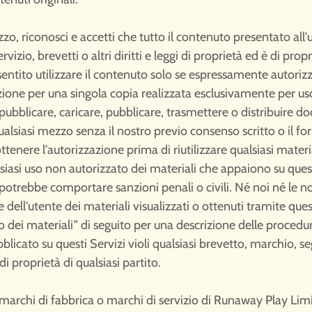
zzo, riconosci e accetti che tutto il contenuto presentato all'
vizio, brevetti o altri diritti e leggi di proprietà ed è di pr
nsentito utilizzare il contenuto solo se espressamente autoriz
ezione per una singola copia realizzata esclusivamente per u
ipubblicare, caricare, pubblicare, trasmettere o distribuire 
ualsiasi mezzo senza il nostro previo consenso scritto o il for
ottenere l'autorizzazione prima di riutilizzare qualsiasi mate
lsiasi uso non autorizzato dei materiali che appaiono su quest
 e potrebbe comportare sanzioni penali o civili. Né noi né le n
ell'utente dei materiali visualizzati o ottenuti tramite questi 
 dei materiali" di seguito per una descrizione delle procedur
blicato su questi Servizi violi qualsiasi brevetto, marchio, 
 di proprietà di qualsiasi partito.
 marchi di fabbrica o marchi di servizio di Runaway Play Limit