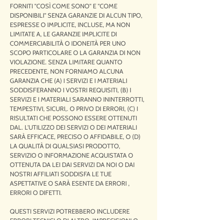
FORNITI "COSÌ COME SONO" E "COME
DISPONIBILI" SENZA GARANZIE DI ALCUN TIPO,
ESPRESSE O IMPLICITE, INCLUSE, MA NON
LIMITATE A, LE GARANZIE IMPLICITE DI
COMMERCIABILITÀ O IDONEITÀ PER UNO
SCOPO PARTICOLARE O LA GARANZIA DI NON
VIOLAZIONE. SENZA LIMITARE QUANTO
PRECEDENTE, NON FORNIAMO ALCUNA
GARANZIA CHE (A) I SERVIZI E I MATERIALI
SODDISFERANNO I VOSTRI REQUISITI, (B) I
SERVIZI E I MATERIALI SARANNO ININTERROTTI,
TEMPESTIVI, SICURI,. O PRIVO DI ERRORI, (C) I
RISULTATI CHE POSSONO ESSERE OTTENUTI
DAL. L'UTILIZZO DEI SERVIZI O DEI MATERIALI
SARÀ EFFICACE, PRECISO O AFFIDABILE, O (D)
LA QUALITÀ DI QUALSIASI PRODOTTO,
SERVIZIO O INFORMAZIONE ACQUISTATA O
OTTENUTA DA LEI DAI SERVIZI DA NOI O DAI
NOSTRI AFFILIATI SODDISFA LE TUE
ASPETTATIVE O SARÀ ESENTE DA ERRORI ,
ERRORI O DIFETTI.
QUESTI SERVIZI POTREBBERO INCLUDERE