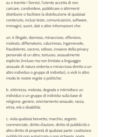
su o tramite i Servizi, l'utente accetta di non
caricare, condividere, pubblicare o altrimenti
distribuire o facilitare la distribuzione di qualsiasi
contenuto, inclusi testo, comunicazioni, software,
immagini, suoni, dati o altre informazioni che:
un. è illegale, dannoso, minaccioso, offensivo,
molesto, diffamatorio, calunnioso, ingannevole,
fraudolento, osceno, odioso, invasivo della privacy
personale di un altro, tortuoso, sessualmente
esplicito (incluso ma non limitato a linguaggio
sessuale di natura violenta o minacciosa diretto a un
altro individuo o gruppo di individui), o violi in altro
modo le nostre regole o politiche;
b. vittimizza, molesta, degrada o intimidisce un
individuo o un gruppo di individui sulla base di
religione, genere, orientamento sessuale, razza,
etnia, età o disabilità;
c. viola qualsiasi brevetto, marchio, segreto
commerciale, diritto d'autore, diritto di pubblicità o
altro diritto di proprietà di qualsiasi parte: costituisce
pubblicità non autorizzata o non richiesta, posta