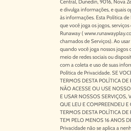
Central, Dunedin, 9016, Nova Ze
e divulga informações, e quais 
às informações. Esta Política de
que você joga os jogos, serviços 
Runaway (
www.runawayplay.c
chamados de Serviços). Ao usar 
quando você joga nossos jogos o
meio de redes sociais ou dispos
com a coleta e uso de suas inf
Política de Privacidade. SE
TERMOS DESTA POLÍTICA DE 
NÃO ACESSE OU USE NOSSOS
E USAR NOSSOS SERVIÇOS, 
QUE LEU E COMPREENDEU E
TERMOS DESTA POLÍTICA DE 
TEM PELO MENOS 16 ANOS DE I
Privacidade não se aplica a nen