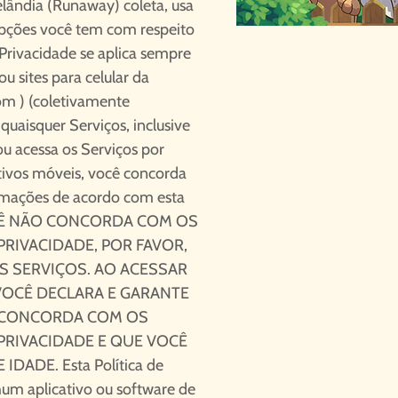
lândia (Runaway) coleta, usa
opções você tem com respeito
 Privacidade se aplica sempre
ou sites para celular da
om
) (coletivamente
quaisquer Serviços, inclusive
u acessa os Serviços por
itivos móveis, você concorda
ormações de acordo com esta
 VOCÊ NÃO CONCORDA COM OS
PRIVACIDADE, POR FAVOR,
 SERVIÇOS. AO ACESSAR
VOCÊ DECLARA E GARANTE
 CONCORDA COM OS
PRIVACIDADE E QUE VOCÊ
DADE. Esta Política de
hum aplicativo ou software de