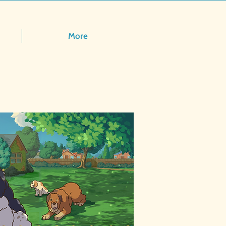
More
a de