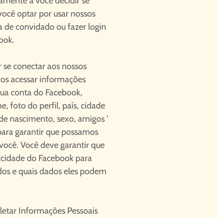
amente a você decidir se
você optar por usar nossos
a de convidado ou fazer login
ook.
r se conectar aos nossos
os acessar informações
sua conta do Facebook,
, foto do perfil, país, cidade
 de nascimento, sexo, amigos '
 para garantir que possamos
 você. Você deve garantir que
vacidade do Facebook para
dos e quais dados eles podem
letar Informações Pessoais