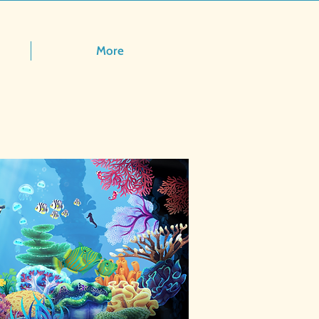
More
a de