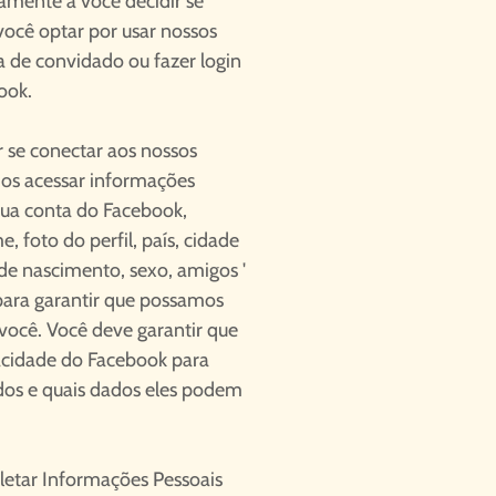
amente a você decidir se
você optar por usar nossos
a de convidado ou fazer login
ook.
r se conectar aos nossos
os acessar informações
sua conta do Facebook,
, foto do perfil, país, cidade
 de nascimento, sexo, amigos '
 para garantir que possamos
 você. Você deve garantir que
vacidade do Facebook para
dos e quais dados eles podem
letar Informações Pessoais