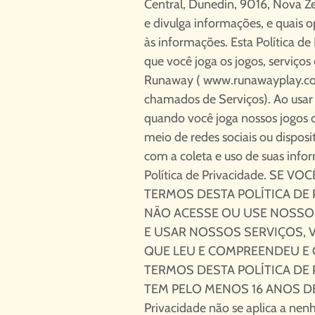
Central, Dunedin, 9016, Nova Ze
e divulga informações, e quais 
às informações. Esta Política de
que você joga os jogos, serviços 
Runaway (
www.runawayplay.c
chamados de Serviços). Ao usar 
quando você joga nossos jogos o
meio de redes sociais ou dispos
com a coleta e uso de suas inf
Política de Privacidade. SE
TERMOS DESTA POLÍTICA DE 
NÃO ACESSE OU USE NOSSOS
E USAR NOSSOS SERVIÇOS, 
QUE LEU E COMPREENDEU E
TERMOS DESTA POLÍTICA DE 
TEM PELO MENOS 16 ANOS DE I
Privacidade não se aplica a nen