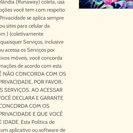
lândia (Runaway) coleta, usa
opções você tem com respeito
 Privacidade se aplica sempre
ou sites para celular da
om
) (coletivamente
quaisquer Serviços, inclusive
u acessa os Serviços por
itivos móveis, você concorda
ormações de acordo com esta
 VOCÊ NÃO CONCORDA COM OS
PRIVACIDADE, POR FAVOR,
 SERVIÇOS. AO ACESSAR
VOCÊ DECLARA E GARANTE
 CONCORDA COM OS
PRIVACIDADE E QUE VOCÊ
DADE. Esta Política de
hum aplicativo ou software de