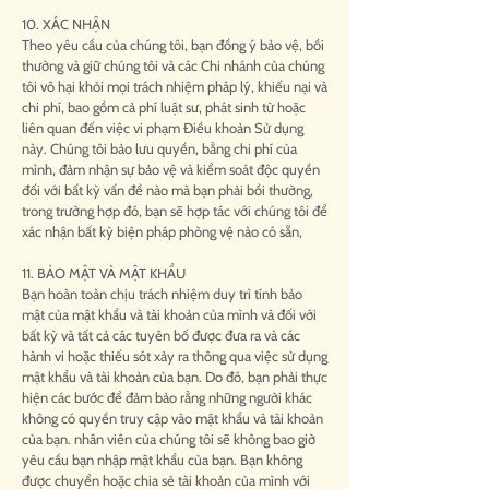
10. XÁC NHẬN
Theo yêu cầu của chúng tôi, bạn đồng ý bảo vệ, bồi
thường và giữ chúng tôi và các Chi nhánh của chúng
tôi vô hại khỏi mọi trách nhiệm pháp lý, khiếu nại và
chi phí, bao gồm cả phí luật sư, phát sinh từ hoặc
liên quan đến việc vi phạm Điều khoản Sử dụng
này. Chúng tôi bảo lưu quyền, bằng chi phí của
mình, đảm nhận sự bảo vệ và kiểm soát độc quyền
đối với bất kỳ vấn đề nào mà bạn phải bồi thường,
trong trường hợp đó, bạn sẽ hợp tác với chúng tôi để
xác nhận bất kỳ biện pháp phòng vệ nào có sẵn,
11. BẢO MẬT VÀ MẬT KHẨU
Bạn hoàn toàn chịu trách nhiệm duy trì tính bảo
mật của mật khẩu và tài khoản của mình và đối với
bất kỳ và tất cả các tuyên bố được đưa ra và các
hành vi hoặc thiếu sót xảy ra thông qua việc sử dụng
mật khẩu và tài khoản của bạn. Do đó, bạn phải thực
hiện các bước để đảm bảo rằng những người khác
không có quyền truy cập vào mật khẩu và tài khoản
của bạn. nhân viên của chúng tôi sẽ không bao giờ
yêu cầu bạn nhập mật khẩu của bạn. Bạn không
được chuyển hoặc chia sẻ tài khoản của mình với