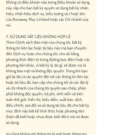
Không có điều khoản nào trong Điều khoản sử dụng
này cấp cho bạn bất kỳ quyền sử dụng bất kỳ nhãn
hiệu, nhãn hiệu dịch vụ, biểu tượng và / hoặc tên
của Runaway Play Limited hoặc các Chi nhánh của
nó.
7. SỬ DỤNG VẬT LIỆU KHÔNG HỢP LỆ
Theo Chính sách Bảo mật của chúng tôi, bất kỳ
thông tin liên lạc hoặc tài liệu nào mà bạn chuyển
đến Dịch vụ hoặc cho chúng tôi, cho dù bằng
phương thức điện tử trong đường bưu điện hoặc các
phương tiện khác, vì bất kỳ lý do gì, sẽ được coi là
không bảo mật và không độc quyền. Trong khi bạn
giữ lại tất cả các quyền đối với các thông tin liên lạc
hoặc tài liệu đó, bạn cấp cho chúng tôi và các đại lý
và chi nhánh của chúng tôi quyền sao chép, phân
phối không độc quyền, trả phí, vĩnh viễn và trên
toàn thế giới. hiển thị, biểu diễn, xuất bản, dịch,
điều chỉnh, sửa đổi và sử dụng tài liệu đó cho bất kỳ
mục đích nào bất kể hình thức hoặc phương tiện
(hiện đã biết hoặc chưa được biết đến) mà nó được
sử dụng.
Vui lòng không gửi thông tin bí mật hoặc thông tin