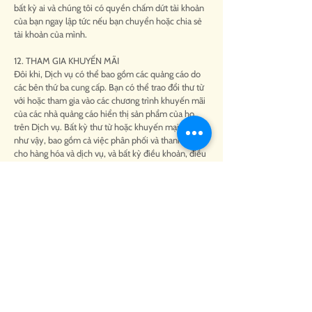
bất kỳ ai và chúng tôi có quyền chấm dứt tài khoản
của bạn ngay lập tức nếu bạn chuyển hoặc chia sẻ
tài khoản của mình.
12. THAM GIA KHUYẾN MÃI
Đôi khi, Dịch vụ có thể bao gồm các quảng cáo do
các bên thứ ba cung cấp. Bạn có thể trao đổi thư từ
với hoặc tham gia vào các chương trình khuyến mãi
của các nhà quảng cáo hiển thị sản phẩm của họ
trên Dịch vụ. Bất kỳ thư từ hoặc khuyến mại nào
như vậy, bao gồm cả việc phân phối và thanh toán
cho hàng hóa và dịch vụ, và bất kỳ điều khoản, điều
kiện, bảo đảm hoặc tuyên bố nào khác liên quan
đến thư từ hoặc khuyến mại đó, chỉ là giữa bạn và
nhà quảng cáo. Chúng tôi không chịu trách nhiệm,
nghĩa vụ hoặc trách nhiệm đối với bất kỳ phần nào
của bất kỳ thư từ hoặc khuyến mãi nào như vậy.
13. DỊCH VỤ E-MAIL, MESSAGING, BLOGGING VÀ
TRÒ CHUYỆN
Chúng tôi có thể cung cấp dịch vụ email, nhắn tin,
viết blog hoặc trò chuyện (gọi chung là "Truyền
thông") cho người dùng Dịch vụ của chúng tôi, trực