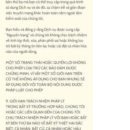
bên thứ ba mà bạn có thể truy cập trong quá trình
sử dụng Dịch vụ và do đó, sự chậm trễ và gián đoạn
việc truyền mạng khác hoàn toàn nằm ngoài tầm
kiểm soát của chúng tôi,
Bạn hiểu và đồng ý rằng Dịch vụ được cung cấp
"Nguyên trạng" và chúng tôi không chịu trách nhiệm
về tính kịp thời, xóa, phân phối sai hoặc không lưu
trữ bất kỳ thông tin liên lạc hoặc cài đặt cá nhân hóa
nào của người dùng.
MỘT SỐ TRẠNG THÁI HOẶC QUYỀN LỢI KHÔNG
CHO PHÉP LOẠI TRỪ CÁC BẢO ĐẢM ĐƯỢC
CHỨNG MINH, VÌ VẬY MỘT SỐ GIỚI HẠN TRÊN
CÓ THỂ KHÔNG ÁP DỤNG CHO BẠN NHƯNG SẼ
ÁP DỤNG ĐỐI VỚI TOÀN BỘ NỘI DUNG ĐƯỢC
PHÁP LUẬT CHO PHÉP
9. GIỚI HẠN TRÁCH NHIỆM PHÁP LÝ
TRONG BẤT KỲ TRƯỜNG HỢP NÀO, CHÚNG TÔI
HOẶC CÁC LIÊN QUAN ĐẾN CỦA CHÚNG TÔI
CHỊU TRÁCH NHIỆM PHÁP LÝ VỚI BẠN HOẶC BẤT
KỲ BÊN THỨ BA NÀO VỀ BẤT KỲ THIỆT HẠI ĐẶC
BIỆT, CÁ NHÂN, BẤT CỨ, CÁ NHÂN HOẶC HẬU