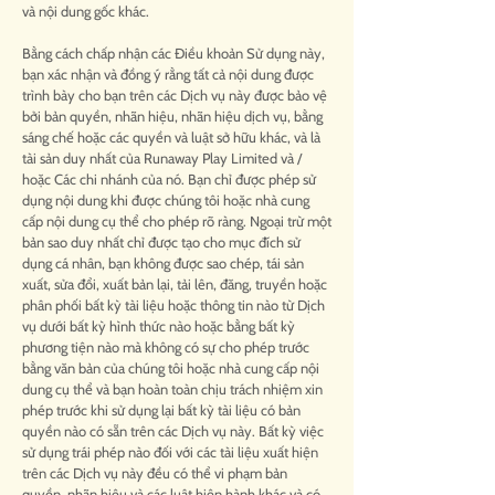
và nội dung gốc khác.
Bằng cách chấp nhận các Điều khoản Sử dụng này,
bạn xác nhận và đồng ý rằng tất cả nội dung được
trình bày cho bạn trên các Dịch vụ này được bảo vệ
bởi bản quyền, nhãn hiệu, nhãn hiệu dịch vụ, bằng
sáng chế hoặc các quyền và luật sở hữu khác, và là
tài sản duy nhất của Runaway Play Limited và /
hoặc Các chi nhánh của nó. Bạn chỉ được phép sử
dụng nội dung khi được chúng tôi hoặc nhà cung
cấp nội dung cụ thể cho phép rõ ràng. Ngoại trừ một
bản sao duy nhất chỉ được tạo cho mục đích sử
dụng cá nhân, bạn không được sao chép, tái sản
xuất, sửa đổi, xuất bản lại, tải lên, đăng, truyền hoặc
phân phối bất kỳ tài liệu hoặc thông tin nào từ Dịch
vụ dưới bất kỳ hình thức nào hoặc bằng bất kỳ
phương tiện nào mà không có sự cho phép trước
bằng văn bản của chúng tôi hoặc nhà cung cấp nội
dung cụ thể và bạn hoàn toàn chịu trách nhiệm xin
phép trước khi sử dụng lại bất kỳ tài liệu có bản
quyền nào có sẵn trên các Dịch vụ này. Bất kỳ việc
sử dụng trái phép nào đối với các tài liệu xuất hiện
trên các Dịch vụ này đều có thể vi phạm bản
quyền, nhãn hiệu và các luật hiện hành khác và có