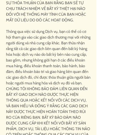
SỰ THỎA THUẬN CỦA BẠN RẰNG BẠN SẼ TỰ
CHỊU TRÁCH NHIỆM VỀ BẤT KỲ THIỆT HẠI NÀO
ĐỐI VỚI HỆ THỐNG MÁY TÍNH CỦA BẠN HOẶC
MẤT DỮ LIỆU DO ĐÓ CÁC HOẠT ĐỘNG.
Thông qua việc sử dụng Dịch vụ, bạn có thể có cơ
hội tham gia vào các giao dịch thương mại với những
người dùng và nhà cung cấp khác. Bạn thừa nhận
rằng tất cả các giao dịch liên quan đến bất kỳ hàng
hóa hoặc dịch vụ nào do bất kỳ bên nào cung cấp,
bao gồm, nhưng không giới hạn ở các điều khoản
mua hàng, điều khoản thanh toán, bảo hành, bảo
đảm, điều khoản bảo trì và giao hàng liên quan đến
các giao dịch đó, chỉ được thỏa thuận giữa người bán
hoặc người mua hàng hóa và dịch vụ đó và bạn.
CHÚNG TÔI KHÔNG BẢO ĐẢM LIÊN QUAN ĐẾN
BẤT KỲ GIAO DỊCH NÀO ĐƯỢC THỰC HIỆN
THÔNG QUA HOẶC KẾT NỐI VỚI CÁC DỊCH VỤ,
VÀ BẠN HIỂU VÀ ĐỒNG Ý RẰNG CÁC GIAO DỊCH
NÀY ĐƯỢC THỰC HIỆN HOÀN TOÀN THEO RỦI
RO CỦA RIÊNG BẠN. BẤT KỲ BẢO ĐẢM NÀO
ĐƯỢC CUNG CẤP KHI KẾT NỐI VỚI BẤT KỲ SẢN
PHẨM, DỊCH VỤ, TÀI LIỆU HOẶC THÔNG TIN NÀO
CÓ TRÊN HOẶC THÔNG QUA CÁC DỊCH VỤ CỦA