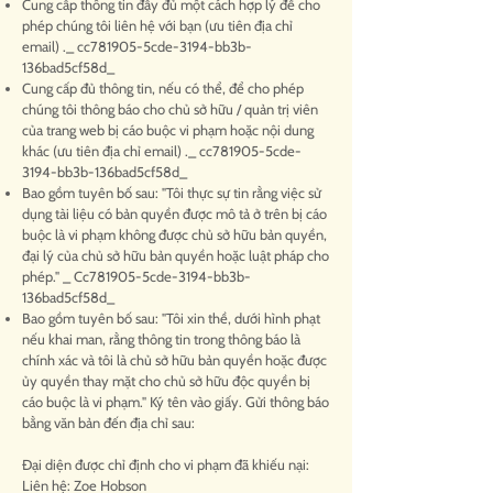
Cung cấp thông tin đầy đủ một cách hợp lý để cho
phép chúng tôi liên hệ với bạn (ưu tiên địa chỉ
email) ._ cc781905-5cde-3194-bb3b-
136bad5cf58d_
Cung cấp đủ thông tin, nếu có thể, để cho phép
chúng tôi thông báo cho chủ sở hữu / quản trị viên
của trang web bị cáo buộc vi phạm hoặc nội dung
khác (ưu tiên địa chỉ email) ._ cc781905-5cde-
3194-bb3b-136bad5cf58d_
Bao gồm tuyên bố sau: "Tôi thực sự tin rằng việc sử
dụng tài liệu có bản quyền được mô tả ở trên bị cáo
buộc là vi phạm không được chủ sở hữu bản quyền,
đại lý của chủ sở hữu bản quyền hoặc luật pháp cho
phép." _ Cc781905-5cde-3194-bb3b-
136bad5cf58d_
Bao gồm tuyên bố sau: "Tôi xin thề, dưới hình phạt
nếu khai man, rằng thông tin trong thông báo là
chính xác và tôi là chủ sở hữu bản quyền hoặc được
ủy quyền thay mặt cho chủ sở hữu độc quyền bị
cáo buộc là vi phạm." Ký tên vào giấy. Gửi thông báo
bằng văn bản đến địa chỉ sau:
Đại diện được chỉ định cho vi phạm đã khiếu nại:
Liên hệ: Zoe Hobson