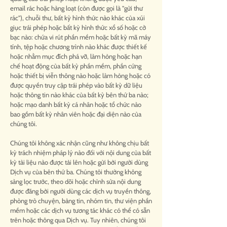
email rác hoặc hàng loạt (còn được gọi là "gửi thư
rác"), chuỗi thư, bất kỳ hình thức nào khác của xúi
giục trái phép hoặc bất kỳ hình thức xổ số hoặc cờ
bạc nào: chứa vi rút phần mềm hoặc bất kỳ mã máy
tính, tệp hoặc chương trình nào khác được thiết kế
hoặc nhằm mục đích phá vỡ, làm hỏng hoặc hạn
chế hoạt động của bất kỳ phần mềm, phần cứng
hoặc thiết bị viễn thông nào hoặc làm hỏng hoặc có
được quyền truy cập trái phép vào bất kỳ dữ liệu
hoặc thông tin nào khác của bất kỳ bên thứ ba nào;
hoặc mạo danh bất kỳ cá nhân hoặc tổ chức nào
bao gồm bất kỳ nhân viên hoặc đại diện nào của
chúng tôi.
Chúng tôi không xác nhận cũng như không chịu bất
kỳ trách nhiệm pháp lý nào đối với nội dung của bất
kỳ tài liệu nào được tải lên hoặc gửi bởi người dùng
Dịch vụ của bên thứ ba. Chúng tôi thường không
sàng lọc trước, theo dõi hoặc chỉnh sửa nội dung
được đăng bởi người dùng các dịch vụ truyền thông,
phòng trò chuyện, bảng tin, nhóm tin, thư viện phần
mềm hoặc các dịch vụ tương tác khác có thể có sẵn
trên hoặc thông qua Dịch vụ. Tuy nhiên, chúng tôi